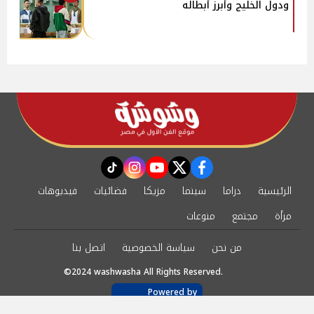
ودول الخليج وأبرز أبطاله
instagram
tiktok
youtube
twitter
facebook
الرئيسية
دراما
سينما
مزيكا
فضائيات
فيديوهات
مرأة
مجتمع
منوعات
من نحن
سياسة الخصوصية
اتصل بنا
©2024 washwasha All Rights Reserved.
Powered by