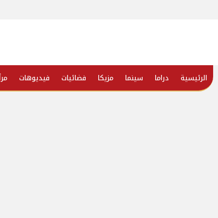
الرئيسية
دراما
سينما
مزيكا
فضائيات
فيديوهات
مرأ