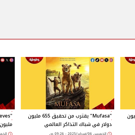
من تحقيق 690 مليون
"Mufasa" يقترب من تحقيق 655 مليون
دولار فى شباك التذاكر العالمى
مليون 
الخميس 06/فبراير/2025 - 09:26 ص
الخميس 30/يناير/