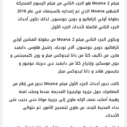
فيلم Moana 2 هو الجزء الثاني من فيلم الرسوم المتحركة
الشهير Moana الذي تم إصداره بالسينمات في عام 2016
بطولة أولي كرافاليو و دوين جونسون، لذلك تكون أحداث
الجزء الثاني مُكملة لأحداث الجزء الأول.
ويكون الجزء الثاني فيلم Moana 2 من بطولة الفنانين أولي
كرافاليو، دوين جونسون، ألان توديك، راشيل هاوس، دايفيد
فاين، من تأليف كلاً من دانا ليدوكس ميلر و رون كليمينتس و
جون موسكير، وإخراج كلاً من دايفيد جي ديريك جونيور و
جايسون هاند و دانا ليدوكس ميلر.
كانت تدور أحداث الجزء الأول فيلم Moana تدور في إطار من
المغامرات حول جزيرة بولينيزيا القديمة عندما وصلت لعنة
رهيبة أصابت نصف الإله ماوي إلى جزيرة موانا حتى تجيب على
نداء المحيط للبحث عن ماوي لتصحيح الأمور، ثم تتوالى
الأحداث.