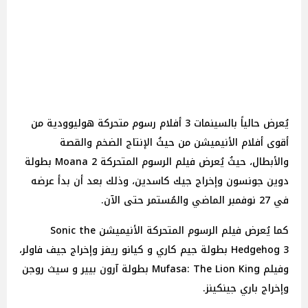
يُعرض حالياً بالسينمات 3 أفلام رسوم متحركة هوليوودية من
أقوى أفلام الأنيميشن من حيثُ الإنتاج الضخم والقصة
والأبطال، حيثُ يُعرض فيلم الرسوم المتحركة Moana 2 بطولة
دوين جونسون وإخراج جيك كاسدين، وذلك بعد أن بدأ عرضه
في 27 نوفمبر الماضي والمُستمر حتى الآن.
كما يُعرض فيلم الرسوم المتحركة الأنيميشن Sonic the
Hedgehog 3 بطولة جيم كاري و كيانو ريفز وإخراج جيف فاولر،
وفيلم Mufasa: The Lion King بطولة آرون بيير و سيث روجن
وإخراج باري جينكينز.