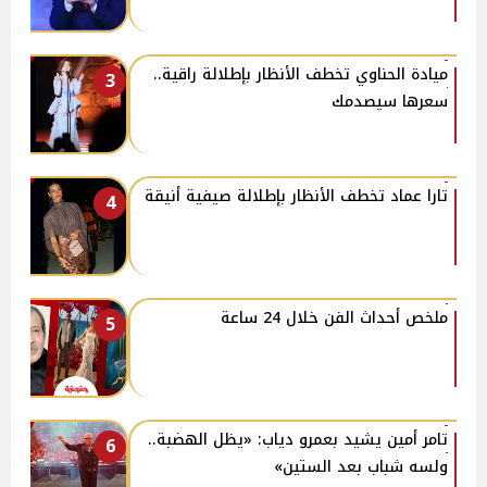
ميادة الحناوي تخطف الأنظار بإطلالة راقية..
3
سعرها سيصدمك
تارا عماد تخطف الأنظار بإطلالة صيفية أنيقة
4
ملخص أحداث الفن خلال 24 ساعة
5
تامر أمين يشيد بعمرو دياب: «يظل الهضبة..
6
ولسه شباب بعد الستين»