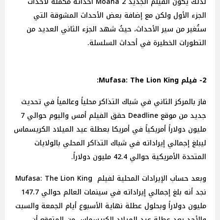
لذلك يكون الفيلم الجديد Moana 2 أحداثه مُكملة لأحداث
الجزء الأول ولكن مع إضافة بعض الأحداث المشوقة التي
ستُغير من سير الأحداث، حيثُ شهد الجزء الثاني العديد من
التطورات الخطيرة في أحداث السلسلة.
2- فيلم Mufasa: The Lion King:
فاز بالمركز الثاني في شباك التذاكر محلياً وعالمياً في تحديث
جديد من موقع Deadline حقق الفيلم أمس واليوم حوالي 7
مليون دولاراً أمريكياً في أمريكا بعطلة عيد الميلاد الكريسماس
ليبلغ إجمالي إيراداته في شباك التذاكر المحلي بالولايات
المتحدة الأمريكية حوالي 42.4 مليون دولاراً.
وبعد حساب الإيرادات المحلية لفيلم Mufasa: The Lion King
نجد أنه بلغ إجمالي إيراداته في سينمات العالم حوالي 147.7
مليون دولاراً وبحلول عطلة نهاية الأسبوع أيام الجمعة والسبت
والأحد بعد عطلة عيد الميلاد الكريسماس من المتوقع أن