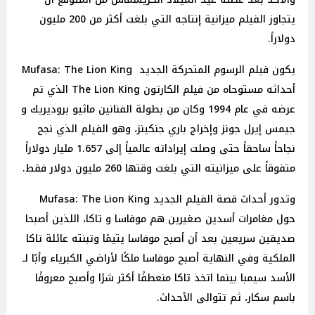
يتجاوز الفيلم ميزانية إنتاجه التي بلغت أكثر من 200 مليون
دولاراً.
يكون فيلم الرسوم المتحركة الجديد Mufasa: The Lion King
أحداثه مستوحاه من فيلم الكارتون The Lion King الذي تم
عرضه في عام 1994 وكان من بطولة الفنانين ماثيو بروديريك و
جيمس إيرل جونز وإخراج باري جنكينز، وهو الفيلم الذي نجح
نجاحاً ساحقاً حتى وصلت إيراداته عالمياً إلى 1.657 مليار دولاراً
متفوقاً على ميزانيته التي بلغت وقتها 260 مليون دولار فقط.
وتدور أحداث قصة الفيلم الجديد Mufasa: The Lion King
حول مغامرات أسدين صغيرين هم موفاسا و تاكا، اللذين أصبحا
صديقين سريعين بعد أن أصبح موفاسا يتيمًا وتبنته عائلة تاكا
الملكية وفي النهاية أصبح موفاسا ملكًا لأراضي الكبرياء وأبًا لـ
الأسد سيمبا بينما اتخذ تاكا منعطفًا أكثر شرًا وأصبح معروفًا
باسم سكار، ثم تتوالى الأحداث.