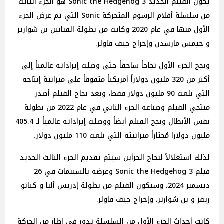
يكون الفيلم الجديد Sonic the Hedgehog 3 هو الجزء الثالث
من سلسلة أفلام الرسوم المتحركة Sonic التي تم عرض الجزء
الأول منها في عام 2020 وكانت من بطولة الفنانين بن شوارتز
و جيمس مارسدن وإخراج جيف فاولر.
ونجح الجزء الأول نجاحاً ساحقاً حتى وصلت إيراداته عالمياً إلى
أكثر من 320 مليون دولاراً أمريكياً متفوقاً على ميزانية إنتاجه
التي بلغت 90 مليون دولار فقط، وبعد نجاح الفيلم أصدر
منتجي الفيلم وصناعه الجزء الثاني في عام 2022 من بطولة
نفس الأبطال ونجح الفيلم أيضاً ووصلت إيراداته عالمياً لـ 405.4
مليون دولارا مُجتازاً ميزانيته التي بلغت 110 مليون دولار.
لذلك استغلالاً لنجاح الجزأين سيتم تقديم الجزء الثالث الجديد
فيلم Sonic the Hedgehog 3 وعرضه بالسينمات في 26
ديسمبر 2024، وسيكون الفيلم من بطولة إدريس ألبا و كيانو
ريفز و بن شوارتز، وإخراج جيف فاولر.
كانت أحداث الجزء الأول من السلسلة تدور في إطار من الحركة