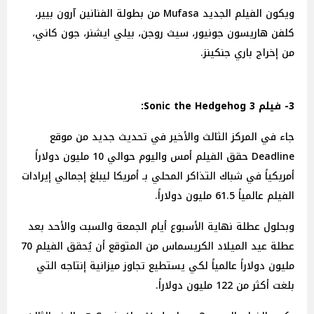
ويكون الفيلم الجديد Mufasa من بطولة الفنانين آرون بيير،
كلفن هاريسون جونيور، سيث روجن، بيلي ايشنر، جون كاني،
من إخراج باري جنكينز.
3- فيلم Sonic the Hedgehog 3:
جاء في المركز الثالث والأخير في تحديث جديد من موقع
Deadline حقق الفيلم أمس واليوم حوالي 10 مليون دولاراً
أمريكياً في شباك التذاكر المحلي بـ أمريكا ليبلغ إجمالي إيرادات
الفيلم عالمياً 61.5 مليون دولاراً.
وبحلول عطلة نهاية الأسبوع أيام الجمعة والسبت والأحد بعد
عطلة عيد الميلاد الكريسماس من المتوقع أن يُحقق الفيلم 70
مليون دولاراً عالمياً لكي يستطيع تجاوز ميزانية إنتاجه التي
بلغت أكثر من 122 مليون دولاراً.