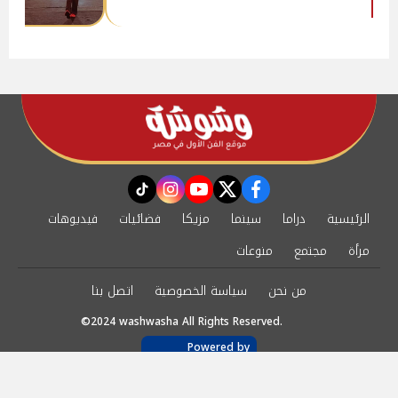
instagram
tiktok
youtube
twitter
facebook
الرئيسية
دراما
سينما
مزيكا
فضائيات
فيديوهات
مرأة
مجتمع
منوعات
من نحن
سياسة الخصوصية
اتصل بنا
©2024 washwasha All Rights Reserved.
Powered by