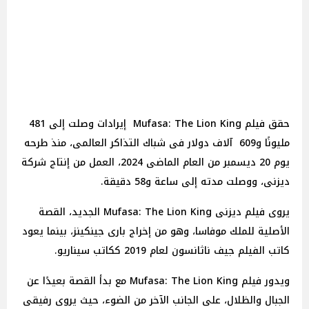
حقق فيلم Mufasa: The Lion King إيرادات وصلت إلى 481
مليونًا و609 آلاف دولار فى شباك التذاكر العالمى، منذ طرحه
يوم 20 ديسمبر من العام الماضى 2024، العمل من إنتاج شركة
ديزنى، ووصلت مدته إلى ساعة و58 دقيقة.
يروى فيلم ديزنى Mufasa: The Lion King الجديد، القصة
الأصلية للملك موفاسا، وهو من إخراج بارى جينكينز، بينما يعود
كاتب الفيلم جيف ناثانسون لعام 2019 ككاتب سيناريو.
ويدور فيلم Mufasa: The Lion King مع بدأ القصة بعيدًا عن
الجبال والظلال، على الجانب الآخر من الضوء، حيث يروى رفيقى