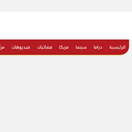
الرئيسية
دراما
سينما
مزيكا
فضائيات
فيديوهات
مرأ