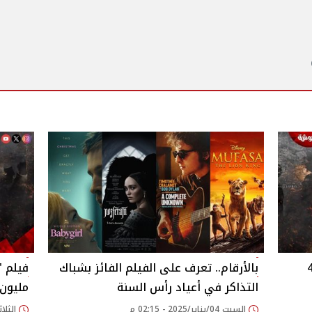
حقيق 450
بالأرقام.. تعرف على الفيلم الفائز بشباك
التذاكر في أعياد رأس السنة
مليون 
السبت 04/يناير/2025 - 02:15 م
الثلاثاء 31/ديسمبر/24