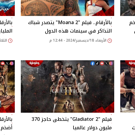
خم
بالأرقام.. فيلم "Moana 2" يتصدر شباك
بالأرق
التذاكر في سينمات هذه الدول
المليا
الأربعاء 18/ديسمبر/2024 - 12:44 م
الثلاثاء 17/ديسمبر/24
فيلم "Gladiator 2" يتخطى حاجز 370
ث
مليون دولار عالميا
أضخم ا