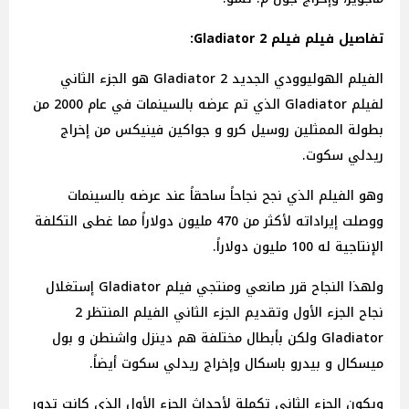
تفاصيل فيلم فيلم Gladiator 2:
الفيلم الهوليوودي الجديد 2 Gladiator هو الجزء الثاني
لفيلم Gladiator الذي تم عرضه بالسينمات في عام 2000 من
بطولة الممثلين روسيل كرو و جواكين فينيكس من إخراج
ريدلي سكوت.
وهو الفيلم الذي نجح نجاحاً ساحقاً عند عرضه بالسينمات
ووصلت إيراداته لأكثر من 470 مليون دولاراً مما غطى التكلفة
الإنتاجية له 100 مليون دولاراً.
ولهذا النجاح قرر صانعي ومنتجي فيلم Gladiator إستغلال
نجاح الجزء الأول وتقديم الجزء الثاني الفيلم المنتظر 2
Gladiator ولكن بأبطال مختلفة هم دينزل واشنطن و بول
ميسكال و بيدرو باسكال وإخراج ريدلي سكوت أيضاً.
ويكون الجزء الثاني تكملة لأحداث الجزء الأول الذي كانت تدور