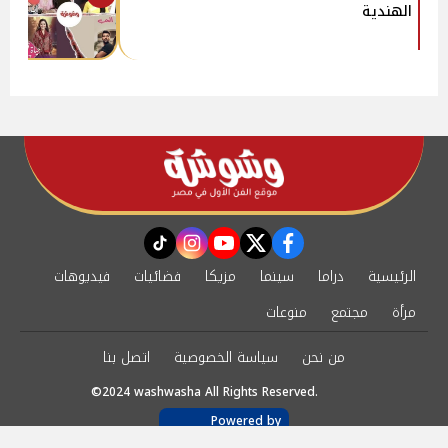
الهندية
instagram
tiktok
youtube
twitter
facebook
الرئيسية
دراما
سينما
مزيكا
فضائيات
فيديوهات
مرأة
مجتمع
منوعات
من نحن
سياسة الخصوصية
اتصل بنا
©2024 washwasha All Rights Reserved.
Powered by