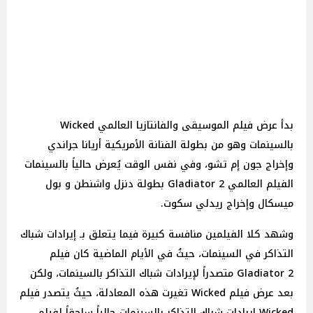
بدأ عرض فيلم الموسيقى والفانتازيا العالمي Wicked
بالسينمات وهو من بطولة الفنانة الأمريكية أريانا جراندي
وإخراج جون إم تشو، وفي نفس الوقت يُعرض حالياً بالسينمات
الفيلم العالمي Gladiator 2 بطولة دنزل واشنطن و بول
ميسكال وإخراج ريدلي سكوت.
وشهد كلا الفيلمين منافسة كبيرة فيما يتعلق بـ إيرادات شباك
التذاكر في السينمات، حيثُ في الأيام الماضية كان فيلم
Gladiator 2 متصدراً لإيرادات شباك التذاكر بالسينمات، ولكن
بعد عرض فيلم Wicked تغيرت هذه المعادلة، حيثُ يتصدر فيلم
Wicked إيرادات شباك التذاكر بالسينمات حالياً ساحقاً لفيلم