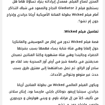
المحزن لصناع الفيلم، فمعدل إيراداته يترك تساؤلاً هاماً هل
يستطيع فيلم Gladiator 2 النجاح والصمود في شباك التذاكر
أمام فيلم Wicked بطولة الفنانة الأمريكية أريانا جراندي وإخراج
جون إم تشو؟.
تفاصيل فيلم Wicked:
قصة فيلم Wicked تدور في إطار من الموسيقى والفانتازيا
حول إلفابا وهي فتاة شابة يساء فهمها بسبب بشرتها
الخضراء وجاليندا وهي فتاة مشهورة وكلتا الفتاتين تصبحان
صديقتين في جامعة شيز في أرض أوز السحرية بعد لقاء مع
ساحر أوز الرائع، ثم تصل صداقتهما إلى مفترق طرق بسبب
حدث غير متوقع وتتوالى الأحداث.
ويكون الفيلم العالمي Wicked من بطولة الفنانين أريانا
جراندي، سينثيا إريفو، جوناثان بايلي، ماريسا بود، إيثان سلاتر،
من تأليف كلاً من إل فرانك باوم، و ويني هولزمان و جريجوري
ماجوير، وإخراج جون م. تشو.