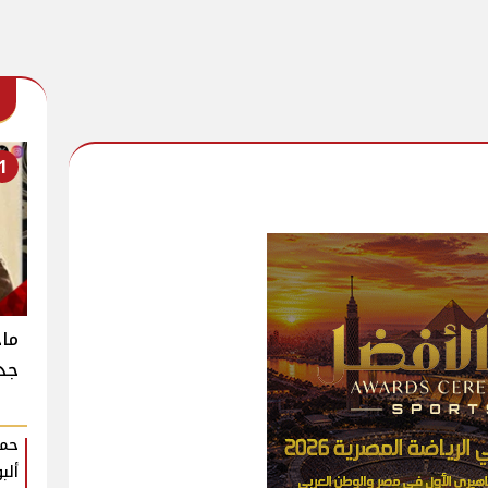
1
جدي
حمو
ألب