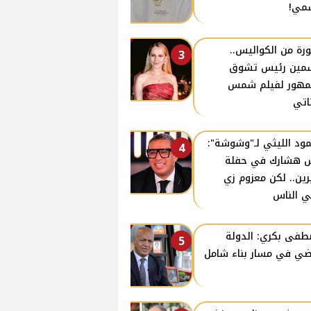
مي!
رة من الكواليس..
3
مين رئيس تشوق
مهور لفيلم شمس
ناتي
ود الليثي لـ"وشوشة":
4
 هشارك في حفلة
ين.. لكن معزوم زي
ي الناس
فى بكري: الدولة
5
ي في مسار بناء شامل