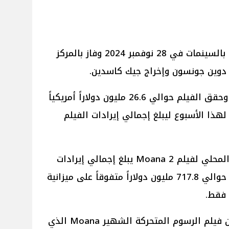
من إنتاج شركة Disney و بدأ عرضه بالسينمات في 28 نوفمبر 2024 وفاز بالمركز
 دوين جونسون وإخراج جيك كاسدين.
وبحسب موقع Rotten Tomatoes وحقق الفيلم حوالي 26.6 مليون دولاراً أمريكياً
لهذا الأسبوع ليبلغ إجمالي إيرادات الفيلم
وبعد حساب إيرادات شباك التذاكر المحلي لفيلم Moana 2 يبلغ إجمالي إيرادات
الفيلم عالمياً بسينمات دول العالم حوالي 717.8 مليون دولاراً متفوقاً على ميزانية
فيلم Moana 2 هو الجزء الثاني من فيلم الرسوم المتحركة الشهير Moana الذي