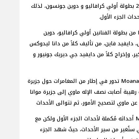
تم إصداره بالسينمات في عام 2016 بطولة أولي كرافاليو و دوين جونسون، لذلك
داث الجزء الأول.
ويكون الجزء الثاني فيلم Moana 2 من بطولة الفنانين أولي كرافاليو، دوين
 دايفيد فاين، من تأليف كلاً من دانا ليدوكس
، وإخراج كلاً من دايفيد جي ديريك جونيور و
كانت تدور أحداث الجزء الأول فيلم Moana تدور في إطار من المغامرات حول جزيرة
 رهيبة أصابت نصف الإله ماوي إلى جزيرة موانا
ن ماوي لتصحيح الأمور، ثم تتوالى الأحداث
لذلك يكون الفيلم الجديد Moana 2 أحداثه مُكملة لأحداث الجزء الأول ولكن مع
ستُغير من سير الأحداث، حيثُ شهد الجزء