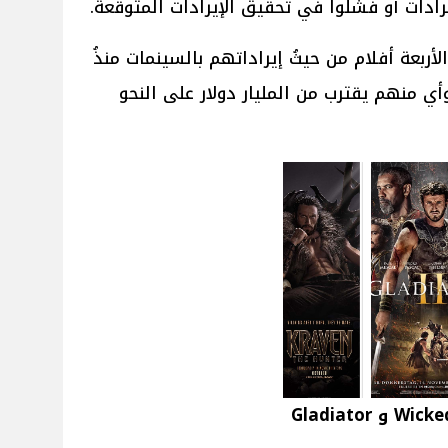
إيرادات أو فشلوا في تحقيق الإيرادات المتوقعة.
أربعة أفلام من حيثُ إيراداتهم بالسينمات منذُ
 منهم يقترب من المليار دولار على النحو
صور أفيشات أفلام Moana 2 و Wicked و Gladiator