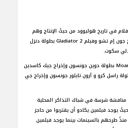
أفلام في تاريخ هوليوود من حيثُ الإنتاج وهم
Wicked بطولة أريانا جراندي وإخراج جون إم تشو وفيلم Gladiator 2 بطولة دنزل
دلي سكوت.
وفي نفس الوقت يُعرض فيلم Moana 2 بطولة دوين جونسون وإخراج جيك كاسدين
Kraven The Hun من بطولة راسل كرو و آرون تايلور جونسون وإخراج جي
 منافشة شرسة في شباك التذاكر المحلية
 حيثُ يوجد فيلمين يكادو أن يقتربوا من حاجز
منذُ طرحهم بالسينمات بينما يوجد فيلمين