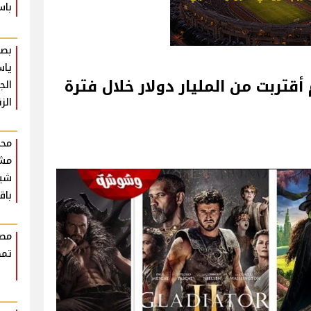
باس
بصو
ياس
 أقتربت من المليار دولار خلال فترة
الج
الز
محم
مش
شير
باق
مصط
تمض