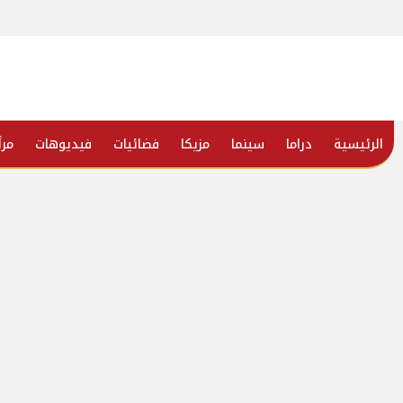
الرئيسية
دراما
سينما
مزيكا
فضائيات
فيديوهات
مرأ