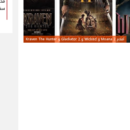
محم
سنو
أفلام Moana 2 و Wicked و Gladiator 2 و Kraven The Hunter