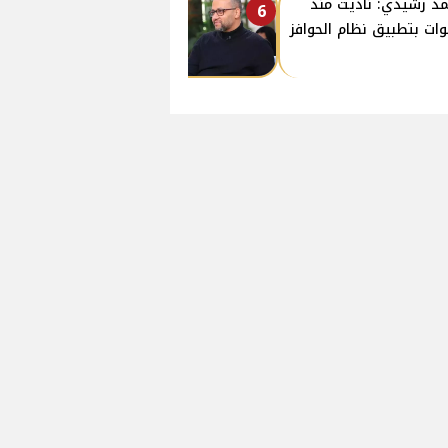
د رشيدي: ناديت منذ
6
ات بتطبيق نظام الحوافز