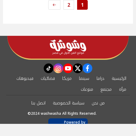
2
1
instagram
tiktok
youtube
twitter
facebook
الرئيسية
دراما
سينما
مزيكا
فضائيات
فيديوهات
مرأة
مجتمع
منوعات
من نحن
سياسة الخصوصية
اتصل بنا
©2024 washwasha All Rights Reserved.
Powered by