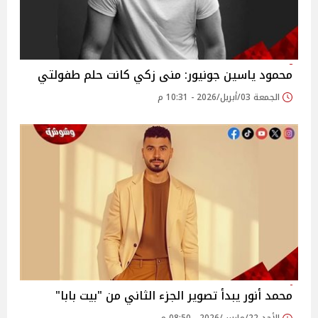
محمود ياسين جونيور: منى زكي كانت حلم طفولتي
الجمعة 03/أبريل/2026 - 10:31 م
محمد أنور يبدأ تصوير الجزء الثاني من "بيت بابا"