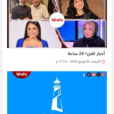
أخبار الفن× 24 ساعة‎‎‎‎
الأربعاء 30/يوليو/2025 - 11:14 م