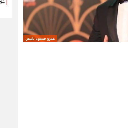
جول
عمرو محمود ياسين