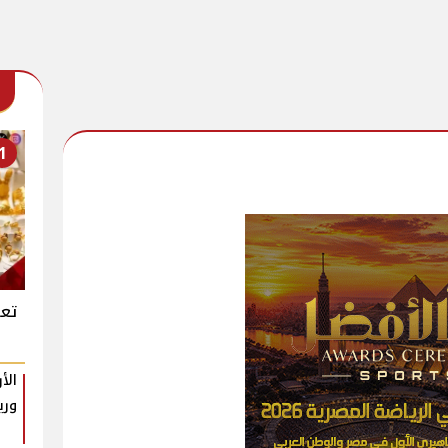
1
تعر
الأ
وري