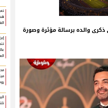
تعر
هشا
القلعة 026
ذكرى والده برسالة مؤثرة وصورة
عال
الع
محم
ميل
روم
الي
تلت