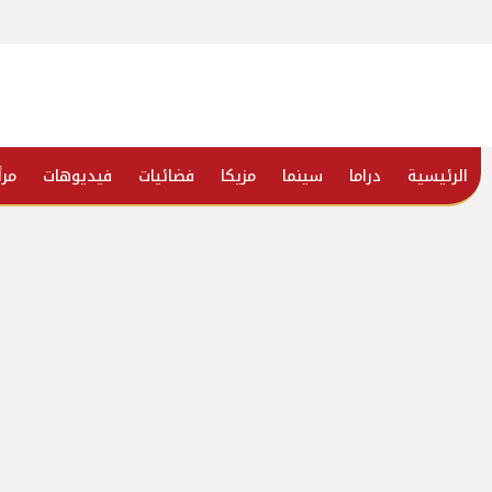
الرئيسية
دراما
سينما
مزيكا
فضائيات
فيديوهات
مرأ