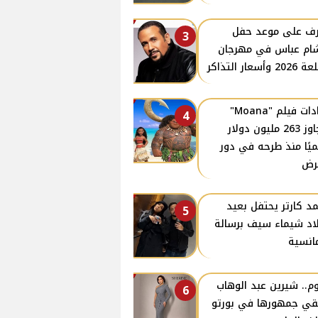
ف على موعد حفل
3
م عباس في مهرجان
2 وأسعار التذاكر
إيرادات فيلم "Moana"
4
تتجاوز 263 مليون دولار
ميًا منذ طرحه في دور
رض
د كارتر يحتفل بعيد
5
اد شيماء سيف برسالة
انسية
وم.. شيرين عبد الوهاب
6
قي جمهورها في بورتو