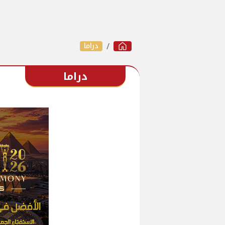
دراما
دراما