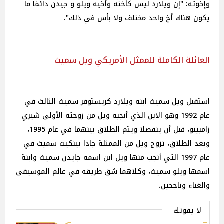
وإخوته: "إن ويلارد ليس كأخته وأخيه ويلو و جيدن دائمًا ما
يكون هناك أخ واحد مختلف ولا بأس في ذلك".
العائلة الكاملة للممثل الأمريكي ويل سميث
استقبل ويل سميث ابنه ويلارد كريستوفر سميث الثالث في
عام 1992 وهو الابن الذي أنجبه ويل من زوجته الأولى شيري
زامبينو، قبل أن ينفصلا ويتم الطلاق بينهما في عام 1995،
وبعد الطلاق، تزوج ويل من الممثلة جادا بينكيت سميث في
عام 1997 التي أنجب منها ويل ابن اسمه جايدن سميث وابنة
اسمها ويلو سميث، وكلاهما شق طريقه في عالم الموسيقى
والغناء وناجحين.
لا يفوتك