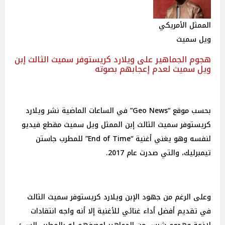
الممثل الأمريكي
ويل سميث
هجوم الجماهير على ويلارد كريستوفر سميث الثالث إبن
ويل سميث لعدم إعجابهم بصوته
بحسب موقع “Geo News” في الساعات الماضية نشر ويلارد
كريستوفر سميث الثالث إبن الممثل ويل سميث مقطع فيديو
لنفسه وهو يغني أغنية “End of Time” للمطرب جاستن
تيمبرليك، والتي صدرت عام 2017.
وعلى الرغم من جهود الإبن ويلارد كريستوفر سميث الثالث
في تقديم أفضل أداء غنائي للأغنية إلا أنه واجه انتقادات