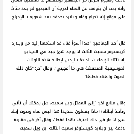
لاذعة وهجوم شرس من الجماهير لوصفهم له بالمطرب السئ
وأنه يجب أن يتوقف عن الغناء لدرجة أن الفيديو لم يعد متاحًا
على موقع إنستجرام وقام ويلارد بحذفه بعد شعوره بـ الإحراج.
قال أحد الجماهير: "هذا أسوأ غناء قد استمعنا إليه من ويلارد
كريستوفر سميث الثالث لا يوجد شئ جيد في الفيديو
باستثناء الإيماءات الجادة باليدين لإطالة هذه النوتات
الموسيقية المنخفضة هي ما أعجبني"، وقال آخر: “كان ذلك
الصوت والغناء فظيعًا”.
وقال متابع آخر: "إلى الممثل ويل سميث، هل يمكنك أن تأتي
وتأخذ أبنائك؟! ماذا يفعلون تحديدا هذا ليس غناء وصوت إبنك
سئ لا عار في ذلك اعترف بهذا فقط"، وقال آخر في مقارنة
لاذعة بين ويلارد كريستوفر سميث الثالث ابن ويل سميث