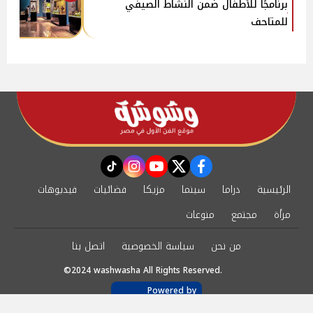
برنامجًا للأطفال ضمن النشاط الصيفي
للمتاحف
instagram
tiktok
youtube
twitter
facebook
الرئيسية
دراما
سينما
مزيكا
فضائيات
فيديوهات
مرأة
مجتمع
منوعات
من نحن
سياسة الخصوصية
اتصل بنا
©2024 washwasha All Rights Reserved.
Powered by