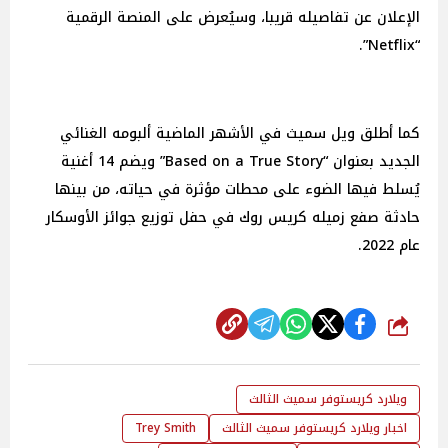
الإعلان عن تفاصيله قريبا، وسيُعرض على المنصة الرقمية
“Netflix”.
كما أطلق ويل سميث في الأشهر الماضية ألبومه الغنائي
الجديد بعنوان “Based on a True Story” ويضم 14 أغنية
يُسلط فيها الضوء على محطات مؤثرة في حياته، من بينها
حادثة صفع زميله كريس روك في حفل توزيع جوائز الأوسكار
عام 2022.
شارك
ويلارد كريستوفر سميث الثالث
اخبار ويلارد كريستوفر سميث الثالث
Trey Smith