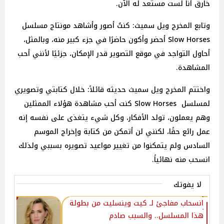
خارق أنا لست مستعد له الآن.
وتابع المخرج ويل سميث: كنتُ أصور وأشاهد مونتاج مسلسل
Slow Horses أحضر وأكون حاضرًا في جزء كبير منه، وبالمثل،
أحاول التواجد في موقع التصوير قدر الإمكان، جزئيًا لأنني أحب
المشاهدة.
واختتم المخرج ويل سميث حديثه قائلاً: خلال كتابتي وتصويري
لمسلسل Slow Horses كنت أحب مشاهدة هؤلاء الممثلين
وهم يعملون، تولد الأفكار، وكل شيء يتغذى على نفسه إنه
عمل رائع حقًا، لكنني لن أتمكن من كتابة وإخراج الموسم
السادس ولم يتمكنوا من تغيير مواعيد تصويره بسببي ولذلك
انسحب منه نهائياً.
لا يفوتك
انسحاب مفاجئ لـ كيت وينسليت من بطولة
هذا المسلسل.. والسبب صادم