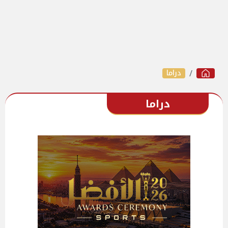
دراما
دراما