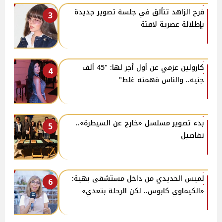
فرح الزاهد تتألق في جلسة تصوير جديدة
3
بإطلالة عصرية لافتة
كارولين عزمي عن أول أجر لها: "45 ألف
4
جنيه.. والناس فهمته غلط"
بدء تصوير مسلسل «خارج عن السيطرة»..
5
تفاصيل
لميس الحديدي من داخل مستشفى بهية:
6
«الكيماوي كابوس.. لكن الرحلة بتعدي»