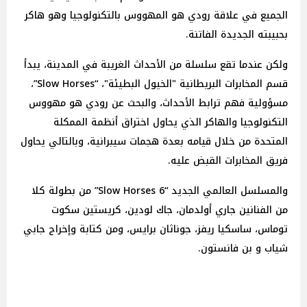
الجميع في علاقة رودي هو المهووس بالتكنولوجيا وهو هاكر
بحبيبته الجديدة الفاتنة.
ولكن عندما تقع سلسلة من الأحداث الغريبة في المدينة، يبدأ
قسم المخابرات البريطانية "الخيول البطيئة"، “Slow Horses”،
مسؤولية فهم ترابط الأحداث، والبحث عن رودي هو مهووس
التكنولوجيا والهاكر الذي يحاول اختراق أنظمة الممكلة
المتحدة من خلال قيامه بعدة هجمات سيبرانية، وبالتالي يحاول
فريق المخابرات القبض عليه.
والمسلسل العالمي الجديد “6 Slow Horses” من بطولة كلا
من الفنانين جاري أولدمان، جاك لودين، كريستين سكوت
توماس، ساسكيا ريفز، جوناثان برايس، ومن كتابة وإخراج جابي
شياب و بن فانستون.