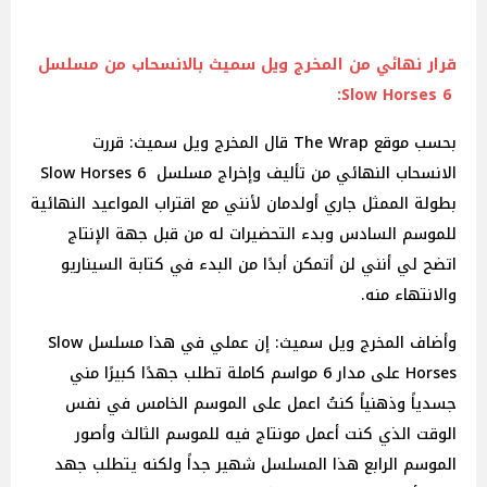
قرار نهائي من المخرج ويل سميث بالانسحاب من مسلسل
6 Slow Horses:
بحسب موقع The Wrap قال المخرج ويل سميث: قررت
الانسحاب النهائي من تأليف وإخراج مسلسل 6 Slow Horses
بطولة الممثل جاري أولدمان لأنني مع اقتراب المواعيد النهائية
للموسم السادس وبدء التحضيرات له من قبل جهة الإنتاج
اتضح لي أنني لن أتمكن أبدًا من البدء في كتابة السيناريو
والانتهاء منه.
وأضاف المخرج ويل سميث: إن عملي في هذا مسلسل Slow
Horses على مدار 6 مواسم كاملة تطلب جهدًا كبيرًا مني
جسدياً وذهنياً كنتُ اعمل على الموسم الخامس في نفس
الوقت الذي كنت أعمل مونتاج فيه للموسم الثالث وأصور
الموسم الرابع هذا المسلسل شهير جداً ولكنه يتطلب جهد