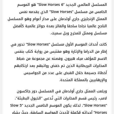
المسلسل العالمي الجديد “6 Slow Horses” هو الموسم
الخامس من مسلسل “Slow Horses” الذي يقدمه نفس
الممثل الإنجليزي جاري أولدمان على مدار أعوام وهو المسلسل
الناجح عالميا نجاحا ساحقا والفائز بعدة جوائز عالمية كأفضل
مسلسل وممثل للمخرج ويل سميث.
كانت أحداث الموسم الأول مسلسل “Slow Horses” تدور في
إطار من الدراما والإثارة وهو مقتبس من رواية كتاب بنفس
الاسم للمؤلف ميك هيرون، وقصته عن مجموعة من ضباط
المخابرات البريطانية الذين تم خفض رواتبهم بعد ارتكابهم
أخطاءً جسيمة خلال القبض على عدد من الجواسيس
والإرهابيين بالمملكة المتحدة.
ويلعب الممثل جاري أولدمان في المسلسل دور جاكسون
لامب، رئيس قسم المخابرات التي تُدعى "الخيول البطيئة"،
“Slow Horses”، لذلك يكون الموسم الخامس الجديد “5 Slow
Horses” أحداثه مُكملة لأحدث المواسم السابقة، حيثُ يشك