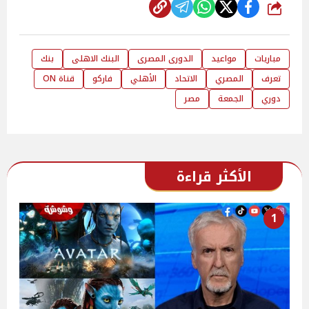
شارك
مباريات
مواعيد
الدورى المصرى
البنك الاهلى
بنك
تعرف
المصري
الاتحاد
الأهلي
فاركو
قناة ON
دوري
الجمعة
مصر
الأكثر قراءة
1