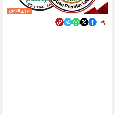
الدورى المصري
شارك