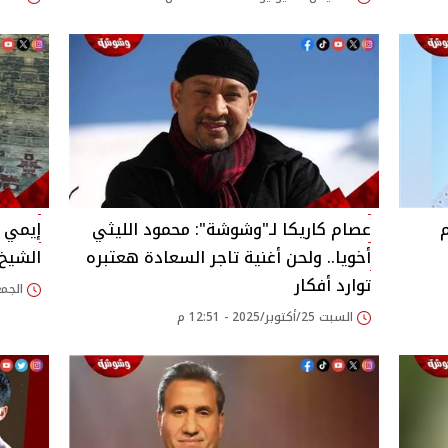
عصام كاريكا لـ"وشوشة": محمود الليثي
إيمي 
أخويا.. ولحن أغنية تاجر السعادة هعتبره
الشيخ 
توارد أفكار
الجمعة 24/أكتوبر/25
السبت 25/أكتوبر/2025 - 12:51 م