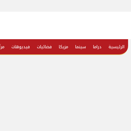
الرئيسية
دراما
سينما
مزيكا
فضائيات
فيديوهات
مرأ