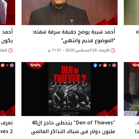
ة
أحمد شيبة يوضح حقيقة سرقة شقته:
أحمد م
“الموضوع قديم وانتهى”‎
يكون م
الأربعاء 20/أغسطس/2025 - 11:51 م
الثلاثاء 15/يوليو/025
.
"Den of Thieves" يتخطى حاجز ال40
ا
مليون دولار فى شباك التذاكر العالمى
Thieves 2" فى شباك 