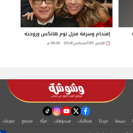
إقتحام وسرقة منزل توم هانكس وزوجته
الإثنين 05/أغسطس/2024 - 06:36 م
instagram
tiktok
youtube
twitter
facebook
سينما
مزيكا
فضائيات
فيديوهات
مرأة
مجتمع
منوعات