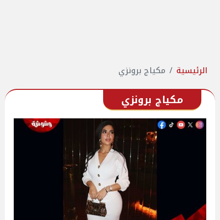
الرئيسية
مكياج برونزي
مكياج برونزي