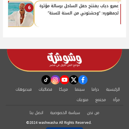
عمرو دياب يفتتح حفل الساحل برسالة مؤثرة
6
لجمهوره: “وحشتوني من السنة للسنة”
instagram
tiktok
youtube
twitter
facebook
الرئيسية
دراما
سينما
مزيكا
فضائيات
فيديوهات
مرأة
مجتمع
منوعات
من نحن
سياسة الخصوصية
اتصل بنا
©2024 washwasha All Rights Reserved.