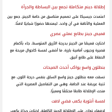
إطلالة دينم متكاملة تجمع بين البساطة والجرأة
اعتمدت جيسيكا على تصميم متناسق من خامة الجينز، جمع بين
العملية والأناقة في آن واحد، ليمنحها حضورًا شبابيًا لافتًا.
قميص جينز بطابع عملي عصري
اختارت قميصًا من الجينز بدرجة الأزرق المتوسط، جاء بأكمام
قصيرة وجيوب أمامية بارزة، ما أضفى لمسة كاجوال مريحة مع
الحفاظ على طابع أنيق.
بنطلون واسع يواكب أحدث الصيحات
نسقت معه بنطلون جينز واسع الساق بنفس درجة اللون، مع
ثنية عريضة عند الحافة، وهي من التفاصيل العصرية التي
منحت الإطلالة طابعًا مختلفًا ومميزًا.
لمسة أنثوية بكعب فضي لافت
لإضفاء توازن على الإطلالة الجينز الكاملة، اختارت حذاءً بكعب