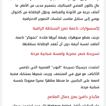
عالٍ باللون الفضي الميتاليك، بتصميم مدبب من الأمام، ما
أضاف جرعة من الأنوثة والفخامة، وحوّل الإطلالة من كاجوال
يومي إلى ستايل مناسب لجلسات التصوير الاحترافية.
إكسسوارات ناعمة تعزز البساطة الراقية
تزينت بقطع مجوهرات رقيقة أبرزها قلادة "تشوكر" ناعمة،
أضافت لمسة أنيقة دون أن تُفقد الإطلالة بساطتها.
تسريحة شعر عصرية ولمسة شبابية مرحة
اعتمدت جيسيكا تسريحة "البوب" القصيرة التي تلامس
الأكتاف، مع فرق في المنتصف، وزينت شعرها بمشابك فضية
لامعة على الجانبين، ما منحها مظهرًا عصريًا ممزوجًا بلمسة
شبابية مرحة.
مكياج دافئ يعزز جمال الملامح
جاء المكياج بأنامل OJ Makeup Artist، حيث اعتمدت درجات