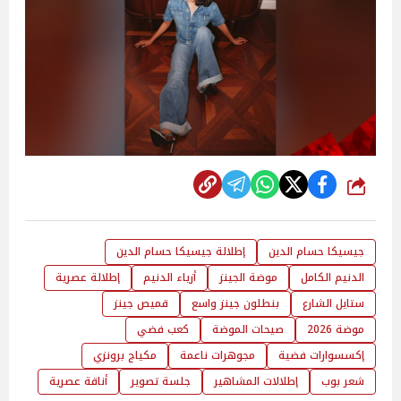
شارك
جيسيكا حسام الدين
إطلالة جيسيكا حسام الدين
الدنيم الكامل
موضة الجينز
أزياء الدنيم
إطلالة عصرية
ستايل الشارع
بنطلون جينز واسع
قميص جينز
موضة 2026
صيحات الموضة
كعب فضي
إكسسوارات فضية
مجوهرات ناعمة
مكياج برونزي
شعر بوب
إطلالات المشاهير
جلسة تصوير
أناقة عصرية