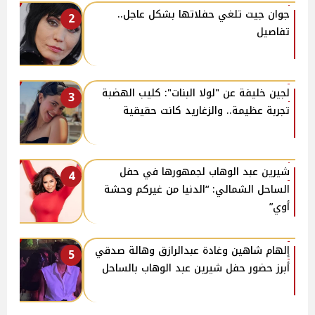
جوان جيت تلغي حفلاتها بشكل عاجل..
2
تفاصيل
لجين خليفة عن "لولا البنات": كليب الهضبة
3
تجربة عظيمة.. والزغاريد كانت حقيقية
شيرين عبد الوهاب لجمهورها في حفل
4
الساحل الشمالي: “الدنيا من غيركم وحشة
أوي”
إلهام شاهين وغادة عبدالرازق وهالة صدقي
5
أبرز حضور حفل شيرين عبد الوهاب بالساحل