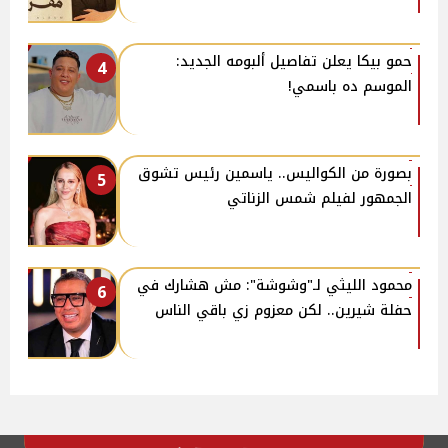
حمو بيكا يعلن تفاصيل ألبومه الجديد:
4
الموسم ده باسمي!
بصورة من الكواليس.. ياسمين رئيس تشوق
5
الجمهور لفيلم شمس الزناتي
محمود الليثي لـ"وشوشة": مش هشارك في
6
حفلة شيرين.. لكن معزوم زي باقي الناس