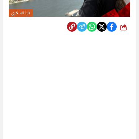
يارا السكري
شارك