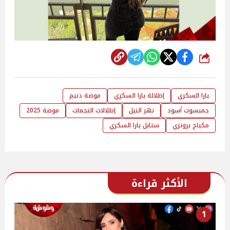
شارك
يارا السكري
إطلالة يارا السكري
موضة دنيم
جمبسوت أسود
نهر النيل
إطلالات النجمات
موضة 2025
مكياج برونزي
ستايل يارا السكري
الأكثر قراءة
1