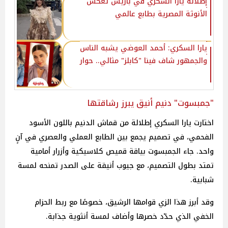
إطلالة يارا السكري في باريس تعكس
الأنوثة المصرية بطابع عالمي
يارا السكري: أحمد العوضي يشبه الناس
والجمهور شاف فينا "كابلز" مثالي.. حوار
"جمبسوت" دنيم أنيق يبرز رشاقتها
اختارت يارا السكري إطلالة من قماش الدنيم باللون الأسود
الفحمي، في تصميم يجمع بين الطابع العملي والعصري في آنٍ
واحد. جاء الجمبسوت بياقة قميص كلاسيكية وأزرار أمامية
تمتد بطول التصميم، مع جيوب أنيقة على الصدر تمنحه لمسة
شبابية.
وقد أبرز هذا الزي قوامها الرشيق، خصوصًا مع ربط الحزام
الخفي الذي حدّد خصرها وأضاف لمسة أنثوية جذابة.