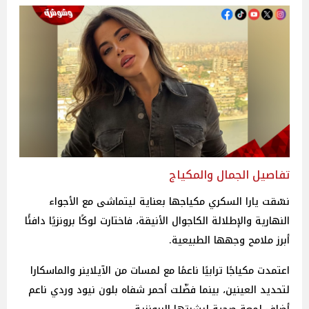
تفاصيل الجمال والمكياج
نسّقت يارا السكري مكياجها بعناية ليتماشى مع الأجواء
النهارية والإطلالة الكاجوال الأنيقة، فاختارت لوكًا برونزيًا دافئًا
أبرز ملامح وجهها الطبيعية.
اعتمدت مكياجًا ترابيًا ناعمًا مع لمسات من الآيلاينر والماسكارا
لتحديد العينين، بينما فضّلت أحمر شفاه بلون نيود وردي ناعم