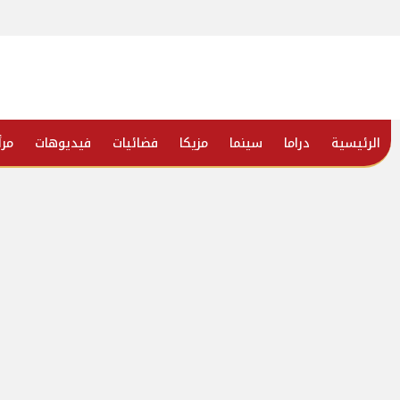
الرئيسية
دراما
سينما
مزيكا
فضائيات
فيديوهات
مرأ