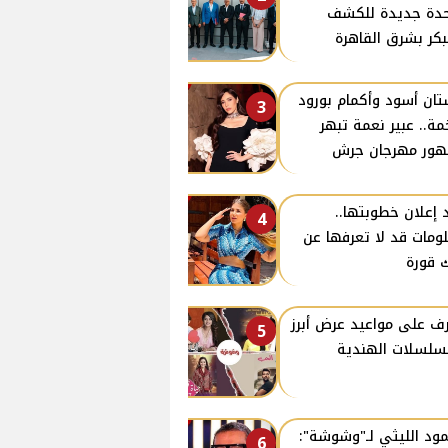
دة جديدة للكشف
بكر بشرق القاهرة
ان أسود وأكمام بورود
3
ة.. عبير نعمة تبهر
ور مهرجان جرش
 إعلان خطوبتها..
4
ومات قد لا تعرفها عن
 قورة
ف على مواعيد عرض أبرز
5
سلسلات الهندية
ود الليثي لـ"وشوشة":
6