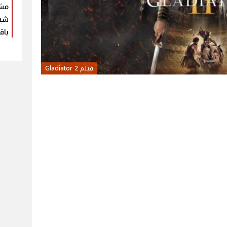
مش
شير
باق
فيلم 2 Gladiator