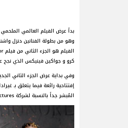
وهو من بطولة الفنانين دنزل واش
كرو و جواكين فينيكس الذي نجح عال
إفتتاحية رائعة فيما يتعلق بـ غيرا
المُبشر جداً بالنسبة لشركة Paramount Pictures المنتجة للفيلم.