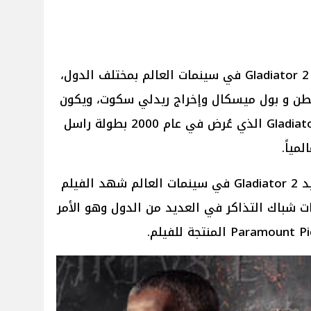
بدأ عرض الفيلم العالمي الملحمي 2 Gladiator في سينمات العالم بمختلف الدول،
نطن و بول ميسكال وإخراج ريدلي سكوت، ويكون
الفيلم هو الجزء الثاني من فيلم Gladiator الذي عُرض في عام 2000 بطولة راسل
مياً.
وفي بداية عرض الجزء الثاني الجديد 2 Gladiator في سينمات العالم شهد الفيلم
دات شباك التذاكر في العديد من الدول وهو الأمر