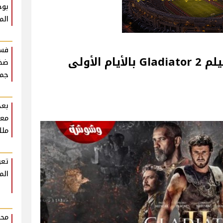
بوح
الم
فست
بالأرقام.. شاهد إيرادات فيلم 2 Gladiator بالأيام الأولى
ضخم
جمه
بعد
معل
ملك
تعر
الم
محم