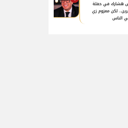
 هشارك في حفلة
ين.. لكن معزوم زي
ي الناس