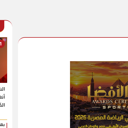
1
الش
أنغ
الك
بهي