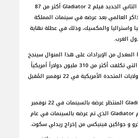
وبحسب موقع Variety حقق الجزء الثاني الجديد فيلم 2 Gladiator أكثر من 87
لتذاكر العالمي بعد عرضه في سينمات المملكة
نيا واستراليا والمكسيك، وذلك في عطلة نهاية
ول الغرب.
مر فيلم 2 Gladiator بهذا المعدل من الإيرادات على هذا المنوال سينجح
الفيلم في تجاوز ميزانيته الإنتاجية التي تكلفت أكثر من 310 مليون دولاراً أمريكياً
وذلك قبل عرضه رسمياً بسينمات الولايات المتحدة الأمريكية في 22 نوفمبر المُقبل
الفيلم الهوليوودي الجديد 2 Gladiator المنتظر عرضه بالسينمات في 22 نوفمبر
الجاري 2024 هو الجزء الثاني لفيلم Gladiator الذي تم عرضه بالسينمات في عام