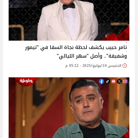
تامر حبيب يكشف لحظة نجاة السقا في "تيمور
وشفيقة".. وأصل "سهر الليالي"‎
الخميس 24/يوليو/2025 - 05:22 م