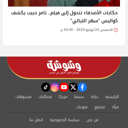
حكايات الأصدقاء تتحول إلى فيلم.. تامر حبيب يكشف
كواليس "سهر الليالي"‎
الخميس 24/يوليو/2025 - 03:43 م
instagram
tiktok
youtube
twitter
facebook
الرئيسية
دراما
سينما
مزيكا
فضائيات
فيديوهات
مرأة
مجتمع
منوعات
من نحن
سياسة الخصوصية
اتصل بنا