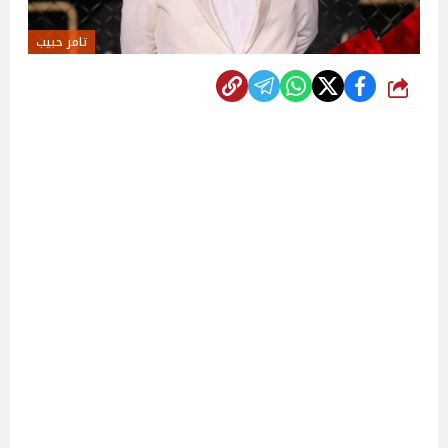
تامر حبيب
شارك