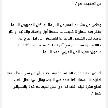
من تصميمه هو".
وحكى عن مشهد القفز من النار قائلا: "كان المفروض السقا
يقفز بعد سماع 3 كليبسات، سمعنا أول واحدة، والتانية، والنار
قربت، لكن الكليبي الثالث ما اشتغلش، فالراجل صرخ له:
جاااامب، والسقا قفز في آخر لحظة"، مضيفا ضاحكا: "كنا
هنقول: فقيد الفن العربي أحمد السقا".
أما عن بداية فكرة الفيلم، فكشف حبيب أن كل شيء بدأ بلعبة
اقتراحها السقا: "كنا عنده في البيت، وقال لي: تعالَ نلعب
نطلع فكرة فيلم، قلت له: دي مش لعبة، ده كدة بالنسبالي
شغل".