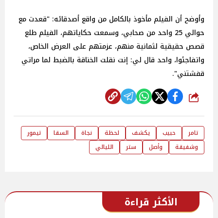
وأوضح أن الفيلم مأخوذ بالكامل من واقع أصدقائه: "قعدت مع
حوالي 25 واحد من صحابي، وسمعت حكاياتهم، الفيلم طلع
قصص حقيقية لثمانية منهم، عزمتهم على العرض الخاص،
واتفاجئوا، واحد قال لي: إنت نقلت الخناقة بالضبط لما مراتي
قفشتني".
شارك
تامر
حبيب
يكشف
لحظة
نجاة
السقا
تيمور
وشفيقة
وأصل
ستر
الليالي
الأكثر قراءة