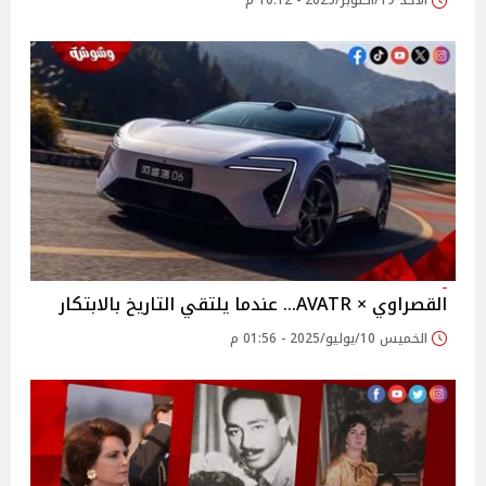
الأحد 19/أكتوبر/2025 - 10:12 م
القصراوي × AVATR… عندما يلتقي التاريخ بالابتكار
الخميس 10/يوليو/2025 - 01:56 م