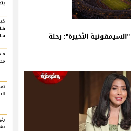
يتص
كيف
شام
لسيمفونية الأخيرة": رحلة
ساع
ملخ
محت
تعر
الي