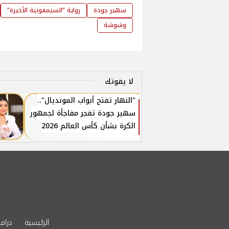
سهير جودة
رواية “السيمفونية الأخيرة”
وشوشة
لا يفوتك
"النهار تفتح أبواب المونديال"..
سهير جودة تفجر مفاجأة لجمهور
الكرة بشأن كأس العالم 2026
الرئيسية
دراما