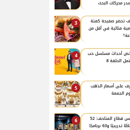
در محركات البحث
 تحضر صفيحة كفتة
3
ية مثالية في أقل من
ة؟
ص أحداث مسلسل حب
4
مل الحلقة 8
ف على أسعار الذهب
5
وم الجمعة
رئيس قطاع المتاحف: 52
6
نشاطًا تدريبيًا و63 برنامجًا