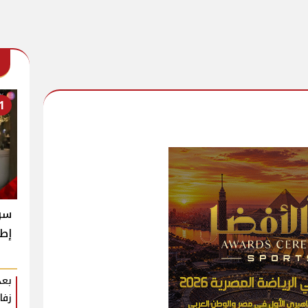
1
سر 
إطل
بعد
زفا