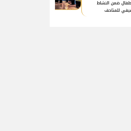
طفال ضمن النشاط
يفي للمتاحف