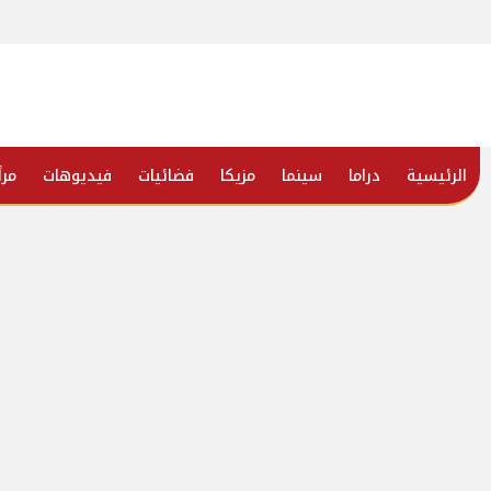
الرئيسية
دراما
سينما
مزيكا
فضائيات
فيديوهات
مرأ