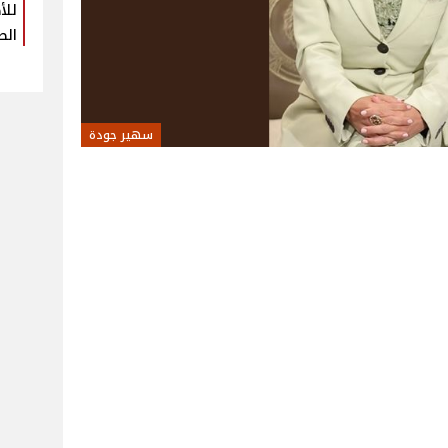
للأ
الص
سهير جودة