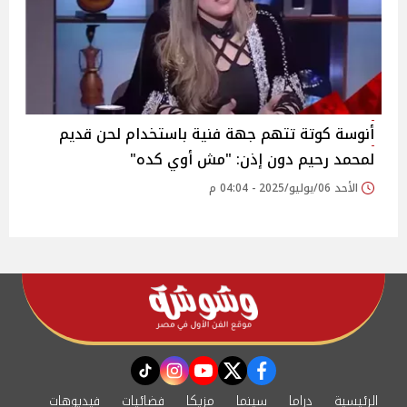
أنوسة كوتة تتهم جهة فنية باستخدام لحن قديم
لمحمد رحيم دون إذن: "مش أوي كده"‎
الأحد 06/يوليو/2025 - 04:04 م
instagram
tiktok
youtube
twitter
facebook
الرئيسية
دراما
سينما
مزيكا
فضائيات
فيديوهات