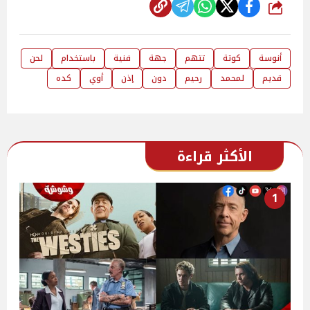
شارك
أنوسة
كوتة
تتهم
جهة
فنية
باستخدام
لحن
قديم
لمحمد
رحيم
دون
إذن
أوي
كده
الأكثر قراءة
1