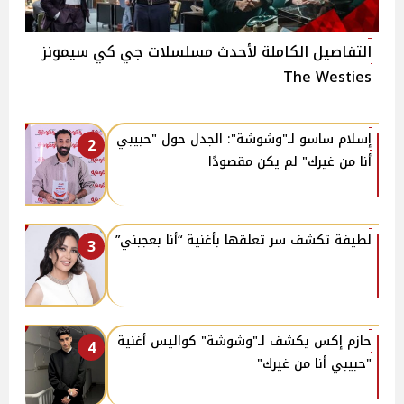
التفاصيل الكاملة لأحدث مسلسلات جي كي سيمونز
The Westies
إسلام ساسو لـ"وشوشة": الجدل حول "حبيبي
2
أنا من غيرك" لم يكن مقصودًا
لطيفة تكشف سر تعلقها بأغنية “أنا بعجبني”
3
حازم إكس يكشف لـ"وشوشة" كواليس أغنية
4
"حبيبي أنا من غيرك"