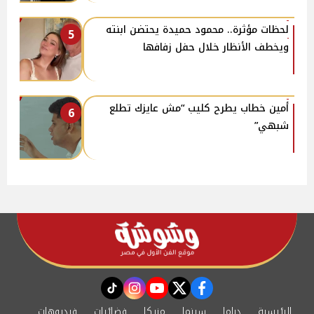
لحظات مؤثرة.. محمود حميدة يحتضن ابنته
5
ويخطف الأنظار خلال حفل زفافها
أمين خطاب يطرح كليب “مش عايزك تطلع
6
شبهي”
instagram
tiktok
youtube
twitter
facebook
الرئيسية
دراما
سينما
مزيكا
فضائيات
فيديوهات