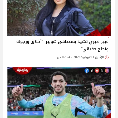
عبير صبري تشيد بمصطفى شوبير: “أخلاق ورجولة
ونجاح حقيقي”
الإثنين 13/يوليو/2026 - 07:54 ص