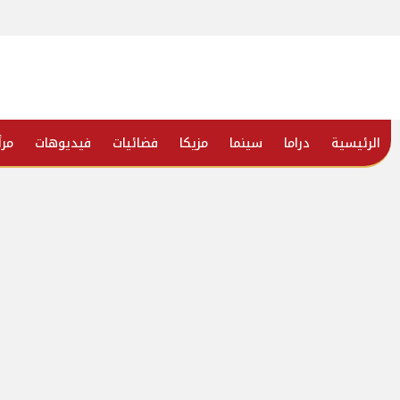
الرئيسية
دراما
سينما
مزيكا
فضائيات
فيديوهات
مرأ