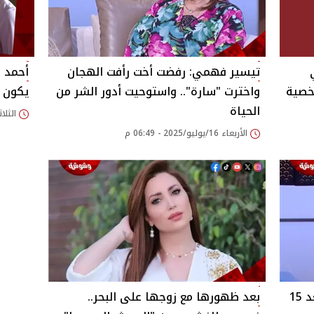
تيسير فهمي: رفضت أخت رأفت الهجان
أحمد م
خصية
واخترت "سارة".. واستوحيت أدور الشر من
يكون م
الحياة‎
الثلاثاء 15/يوليو/025
الأربعاء 16/يوليو/2025 - 06:49 م
إجلال زكي: زوجي خد كل فلوسي بعد 15
بعد ظهورها مع زوجها على البحر..