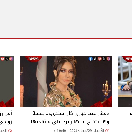
م
«مش عيب جوزي كان سندي».. بسمة
أمل رز
وهبة تفتح قلبها وترد على منتقديها
زواجي
الأربعاء 29/أبريل/2026 - 10:40 م
الجمعة 13/فبراير/26