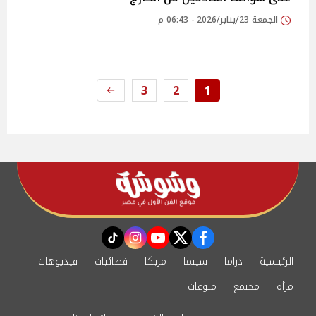
الجمعة 23/يناير/2026 - 06:43 م
3
2
1
instagram
tiktok
youtube
twitter
facebook
الرئيسية
دراما
سينما
مزيكا
فضائيات
فيديوهات
مرأة
مجتمع
منوعات