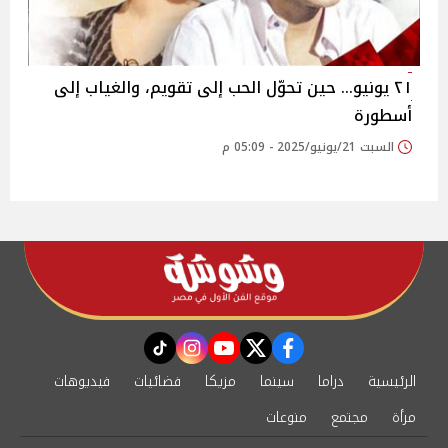
٢١ يونيو… حين تحوّل الحب إلى تقويم، والغياب إلى
أسطورة
السبت 21/يونيو/2025 - 05:09 م
instagram
tiktok
youtube
twitter
facebook
الرئيسية
دراما
سينما
مزيكا
فضائيات
فيديوهات
مرأة
مجتمع
منوعات