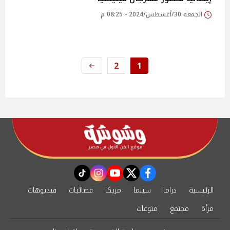
الجمعة 30/أغسطس/2024 - 08:25 م
2
1
instagram
tiktok
youtube
twitter
facebook
الرئيسية
دراما
سينما
مزيكا
فضائيات
فيديوهات
مرأة
مجتمع
منوعات