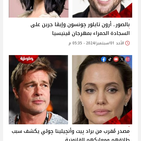
بالصور.. أرون تايلور چونسون وإيڤا جرين على
السجادة الحمراء بمهرجان ڤينيسيا
الأحد 01/سبتمبر/2024 - 05:35 م
مصدر مُقرب من براد پيت وأنچيلينا چولي يكشف سبب
طلاقهم ومعاركهم القانونية