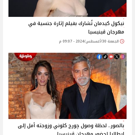
نيكول كيدمان تُشارك بفيلم إثارة جنسية في
مهرجان ڤينيسيا
الجمعة 30/أغسطس/2024 - 09:07 م
بالصور.. لحظة وصول چورچ كلوني وزوجته أمل إلى
إيطاليا لحضور مهرجان ڤينيسيا