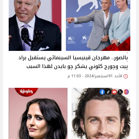
بالصور.. مهرجان ڤينيسيا السينمائي يستقبل براد
پيت وچورج كلوني يشكر چو بايدن لهذا السبب
الأحد 01/سبتمبر/2024 - 11:03 م