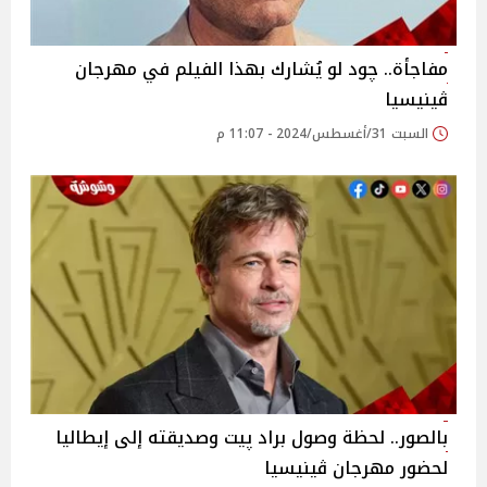
مفاجأة.. چود لو يُشارك بهذا الفيلم في مهرجان
ڤينيسيا
السبت 31/أغسطس/2024 - 11:07 م
بالصور.. لحظة وصول براد پيت وصديقته إلى إيطاليا
لحضور مهرجان ڤينيسيا