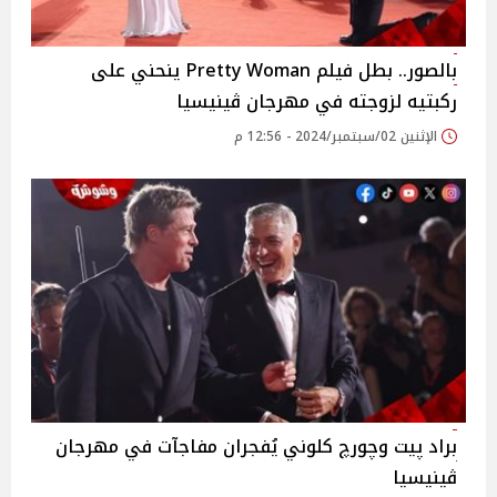
بالصور.. بطل فيلم Pretty Woman ينحني على
ركبتيه لزوجته في مهرجان ڤينيسيا
الإثنين 02/سبتمبر/2024 - 12:56 م
براد پيت وچورچ كلوني يُفجران مفاجآت في مهرجان
ڤينيسيا