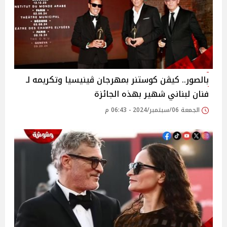
بالصور.. كيڤن كوستنر بمهرجان ڤينيسيا وتكريمه لـ
فنان لبناني شهير بهذه الجائزة
الجمعة 06/سبتمبر/2024 - 06:43 م