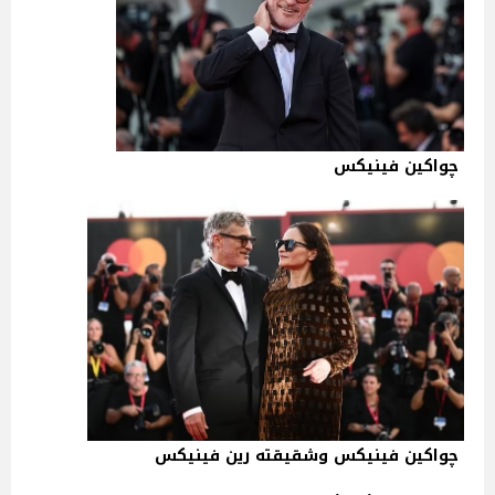
چواكين فينيكس
چواكين فينيكس وشقيقته رين فينيكس