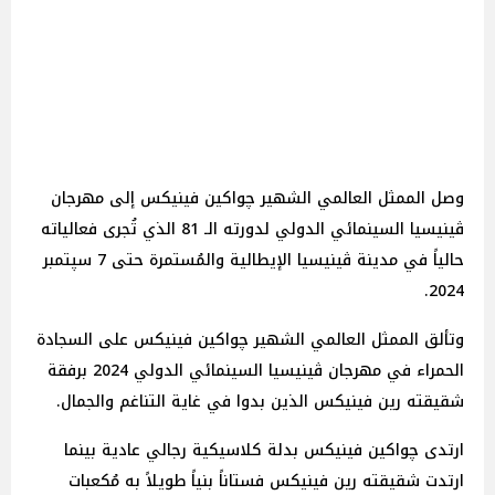
وصل الممثل العالمي الشهير چواكين فينيكس إلى مهرجان
ڤينيسيا السينمائي الدولي لدورته الـ 81 الذي تُجرى فعالياته
حالياً في مدينة ڤينيسيا الإيطالية والمُستمرة حتى 7 سپتمبر
2024.
وتألق الممثل العالمي الشهير چواكين فينيكس على السجادة
الحمراء في مهرجان ڤينيسيا السينمائي الدولي 2024 برفقة
شقيقته رين فينيكس الذين بدوا في غاية التناغم والجمال.
ارتدى چواكين فينيكس بدلة كلاسيكية رجالي عادية بينما
ارتدت شقيقته رين فينيكس فستاناً بنياً طويلاً به مُكعبات