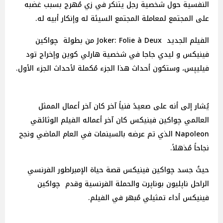
النفسية حول شخصية رجل يتنكر في زي مُهرج بسبب غضبه
على المجتمع لمعاملة المجتمع السيئة له وإنكار أبيه له.
الفيلم الجديد Joker: Folie à Deux من بطولة چواكين
فينيكس و ليدي جاجا في شخصية هارلي كوين وإخراج تود
فيليپس، وستكون أحداث هذا الجزء مُكملة لأحداث الجزء الأول.
يُشار إلى أنه على صعيدً فنياً آخر كان آخر أعمال الممثل
العالمي چواكين فينيكس كان آخر أعماله الفيلم الوثائقي
Napoleon الذي تم عرضه بالسينمات في العام الماضي ونجح
نجاحاً مُذهلاً.
حيثُ جسد چواكين فينيكس قصة حياة الإمبراطور الفرنسي
الراحل ناپليون بوناپرت والحملة الفرنسية وقدم چواكين
فينيكس أداء تمثيلي مُبهر في الفيلم.