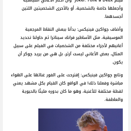
فيلم Joker: Folie à Deux وأن أختار الأغاني القياسية
وأجعلها خاصة بالشخصية، أو بالأحرى الشخصيتين اللتين
أجسدهما.
وأضاف چواكين فينيكس: بدأنا ببعض النقاط المرجعية
الموسيقية، مثل الأساطير فرانك سيناترا ثم حاولنا تحديد
أغانيهم لأجزاء مختلفة من الشخصيات في الفيلم على سبيل
المثال، بعض الأغاني ليست آرثر، بل هي من يريد چوكر أن
يكون.
وتابع چواكين فينيكس: إقترحت على الفور غنائها على الهواء
مباشرة وفعلنا ذلك! في الواقع كان القيام بكل مشهد يعني
لقطة مختلفة للأغنية، وهو ما كان بدوره مليئًا بالحيوية
والعاطفة.