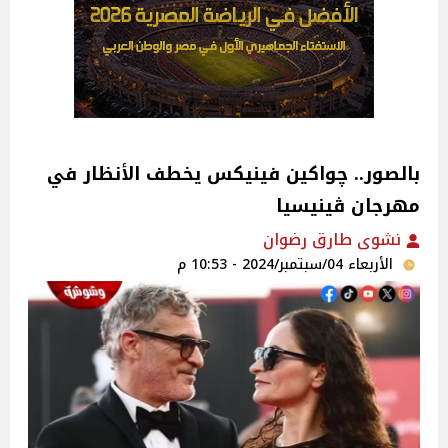
بالصور.. چواكين فينيكس يخطف الأنظار في
مهرجان ڤينيسيا
نشوى طارق رضوان
الأربعاء 04/سبتمبر/2024 - 10:53 م