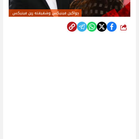
چواكين فينيكس وشقيقته رين فينيكس
شارك