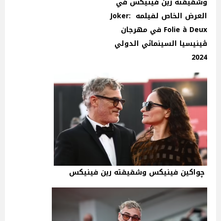
وشقيقته رين فينيكس في
العرض الخاص لفيلمه Joker:
Folie à Deux في مهرجان
ڤينيسيا السينمائي الدولي
2024
چواكين فينيكس وشقيقته رين فينيكس