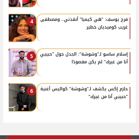
فرح يوسف: "هي كيميا" أنقذني.. ومصطفى
4
غريب كوميديان خطير
إسلام ساسو لـ"وشوشة": الجدل حول "حبيبي
5
أنا من غيرك" لم يكن مقصودًا
حازم إكس يكشف لـ"وشوشة" كواليس أغنية
6
"حبيبي أنا من غيرك"