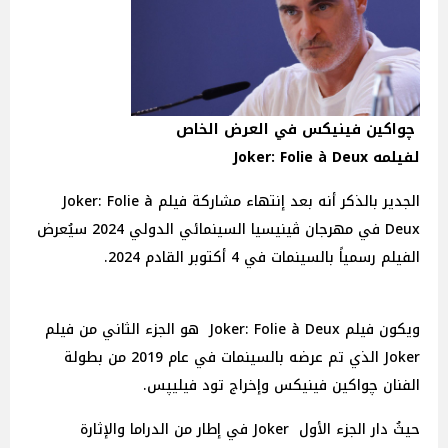
چواكين فينيكس في العرض الخاص
لفيلمه Joker: Folie à Deux
الجدير بالذكر أنه بعد إنتهاء مشاركة فيلم Joker: Folie à
Deux في مهرجان ڤينيسيا السينمائي الدولي 2024 سيُعرض
الفيلم رسمياً بالسينمات في 4 أكتوبر القادم 2024.
ويكون فيلم Joker: Folie à Deux هو الجزء الثاني من فيلم
Joker الذي تم عرضه بالسينمات في عام 2019 من بطولة
الفنان چواكين فينيكس وإخراج تود فيليپس.
حيثُ دار الجزء الأول Joker في إطار من الدراما والإثارة