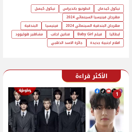
نيكول كيدمان
انطونيو بانديراس
نيكول كيمبل
مهرجان فينيسيا السينمائي 2024
مهرجان البندقية السينمائي 2024
فينيسيا
البندقية
ايطاليا
فيلم Baby Girl
فنانين اجانب
مشاهير هوليوود
افلام اجنبية جديدة
جائزة الاسد الذهبي
الأكثر قراءة
1