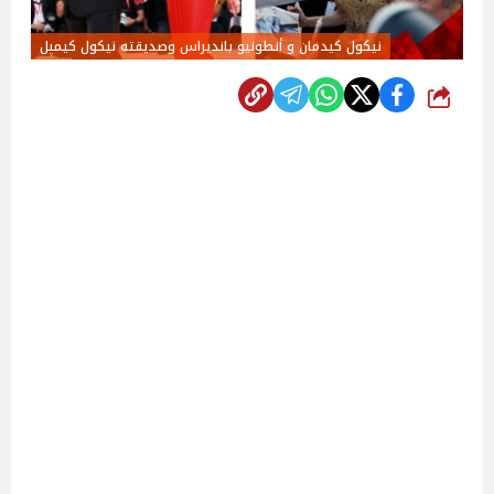
نيكول كيدمان و أنطونيو بانديراس وصديقته نيكول كيمپل
شارك