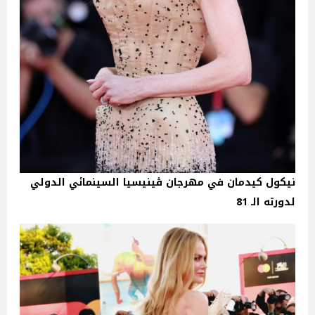
نيكول كيدمان في مهرجان ڤينيسيا السينمائي الدولي
لدورته الـ 81