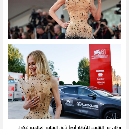
وكان من المُلفت للأنظار أيضاً تألق الفنانة العالمية نيكول