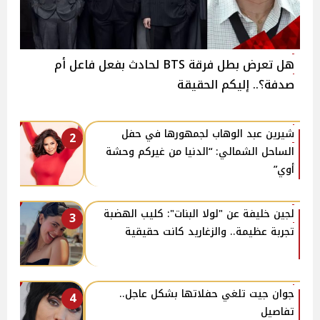
هل تعرض بطل فرقة BTS لحادث بفعل فاعل أم
صدفة؟.. إليكم الحقيقة
شيرين عبد الوهاب لجمهورها في حفل
2
الساحل الشمالي: “الدنيا من غيركم وحشة
أوي”
لجين خليفة عن "لولا البنات": كليب الهضبة
3
تجربة عظيمة.. والزغاريد كانت حقيقية
جوان جيت تلغي حفلاتها بشكل عاجل..
4
تفاصيل