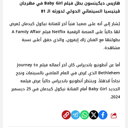
هاريس ديكينسون بطل فيلم Baby Girl في مهرجان
ڤينيسيا السينمائي الدولي لدورته الـ 81
يُشار إلى أنه على صعيدً فنياً آخر للفنانة نيكول كيدمان يُعرض
لها حالياً على المنصة الرقمية Netflix فيلم A Family Affair
بطولتها مع الفنان زاك إيفرون، والذي حقق أعلى نسبة
مشاهدة.
أما عن أنطونيو بانديراس كان آخر أعماله فيلم Journey to
Bethlehem الذي عُرض في العام الماضي بالسينمات ونجح
نجاحاً مُذهلاً، وينتظر أنطونيو بانديراس حالياً عرض فيلمه
الجديد Baby Girl أمام الفنانة نيكول كيدمان في 25 ديسمبر
2024.
شارك