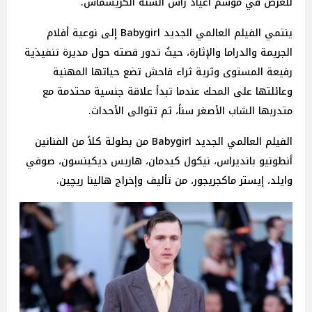
للعرض في موسم أعياد رأس السنة الكريسماس.
ينتمي الفيلم العالمي الجديد Babygirl إلى نوعية أفلام
الجريمة والدراما والإثارة، حيثُ تدور قصته حول مديرة تنفيذية
رفيعة المستوى وثرية ثراء فاحش تضع حياتها المهنية
وعائلتها على المحك عندما تبدأ علاقة جنسية محتدمة مع
متدربها الشاب الأصغر سناً، ثم تتوالى الأحداث.
الفيلم العالمي الجديد Babygirl من بطولة كلاً من الفنانين
أنطونيو بانديراس، نيكول كيدمان، هاريس ديكينسون، صوفي
وايلد، إيستر ماكجريجور، من تأليف وإخراج هالينا ريچين.