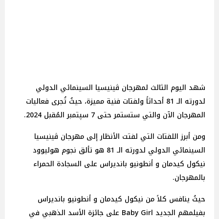
شهد اليوم الثالث لمهرجان ڤينيسيا السينمائي الدولي
لدورته الـ 81 أحداثاً ولفتات فنية مميزة، حيثُ تُجرى فعاليات
المهرجان الآن والتي ستستمر حتى 7 سپتمبر المُقبل 2024.
ومن أبرز اللفتات التي لفتت الأنظار إلى مهرجان ڤينيسيا
السينمائي الدولي لدورته الـ 81 هو تألق نجوم هوليوود
نيكول كيدمان و أنطونيو بانديراس على السجادة الحمراء
بالمهرجان.
حيثُ ينافس كلاً من نيكول كيدمان و أنطونيو بانديراس
بفيلمهم الجديد Baby Girl على جائزة الأسد الذهبي في