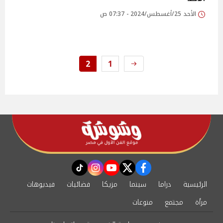
الأحد 25/أغسطس/2024 - 07:37 ص
2
1
instagram
tiktok
youtube
twitter
facebook
الرئيسية
دراما
سينما
مزيكا
فضائيات
فيديوهات
مرأة
مجتمع
منوعات