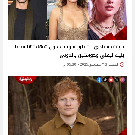
موقف مفاجئ لـ تايلور سويفت حول شهادتها بقضايا
بليك ليفلي وجوستين بالدوني
السبت 13/سبتمبر/2025 - 05:30 م