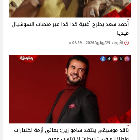
أحمد سعد يطرح أغنية كدا كدا عبر منصات السوشيال
ميديا
الأربعاء 29/يوليو/2026 - 08:59 م
ناقد موسيقي ينتقد سامو زين: يعاني أزمة اختيارات
وإطلالته في "بايظة" لا تناسب عمره