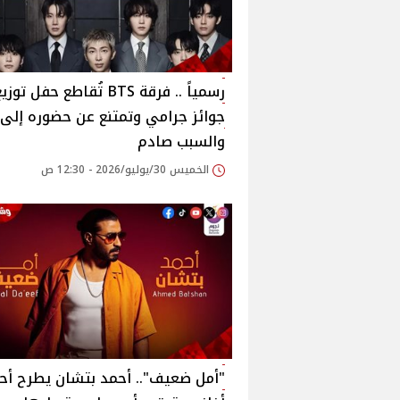
رسمياً .. فرقة BTS تُقاطع حفل توزي
جوائز جرامي وتمتنع عن حضوره إلى ا
والسبب صادم
الخميس 30/يوليو/2026 - 12:30 ص
"أمل ضعيف".. أحمد بتشان يطرح أح