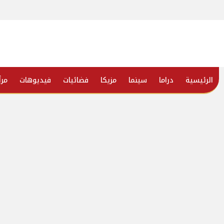
الرئيسية
دراما
سينما
مزيكا
فضائيات
فيديوهات
مرأ