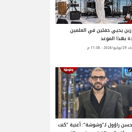
زين يحيي حفلين في العلمين
ة بهذا الموعد
20 - 11:38 م
سن راؤول لـ"وشوشة": أغنية "كنت