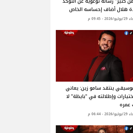
ن كتير" رسالة توعوية عن التوحد
ة هلال أضاف إحساسه الخاص
20 - 09:45 م
وسيقي ينتقد سامو زين: يعاني
ختيارات وإطلالته في "بايظة" لا
 عمره
20 - 06:44 م