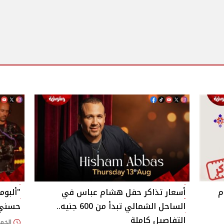
م
أسعار تذاكر حفل هشام عباس في
"ألبوم
الساحل الشمالي تبدأ من 600 جنيه..
حسني ب
التفاصيل كاملة
الخميس 30/يوليو/