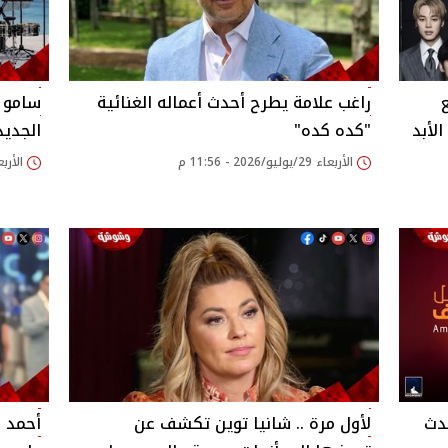
ع
راغب علامة يطرح أحدث أعماله الغنائية
سامو 
لأبد
"كده كده"
الجديد
الأربعاء 29/يوليو/2026 - 11:56 م
الأربعاء 29/يوليو/26
دث
لأول مرة .. شانيا توين تكشف عن
أحمد ح