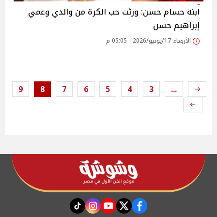
ابنة حسام حسن: ورثت حب الكرة من والدي وعمي
إبراهيم حسن
الأربعاء 17/يونيو/2026 - 05:05 م
9
8
7
6
5
4
3
...
instagram
tiktok
youtube
twitter
facebook