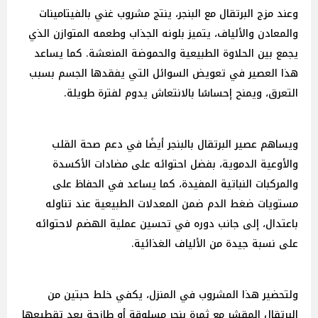
وعند مزج البرتقال مع البنجر، ينتج مشروب غني بالفيتامينات
والمعادن والألياف، يتميز بلونه الجذاب وطعمه المتوازن الذي
يجمع بين الحلاوة الطبيعية والحموضة المنعشة. كما يساعد
هذا العصير في تعويض السوائل التي يفقدها الجسم بسبب
التعرق، ويمنح إحساسًا بالانتعاش يدوم لفترة طويلة.
ويساهم عصير البرتقال بالبنجر أيضًا في دعم صحة القلب
والأوعية الدموية، بفضل احتوائه على مضادات الأكسدة
والمركبات النباتية المفيدة، كما يساعد في الحفاظ على
مستويات ضغط الدم ضمن المعدلات الطبيعية عند تناوله
باعتدال، إلى جانب دوره في تحسين عملية الهضم لاحتوائه
على نسبة جيدة من الألياف الغذائية.
ولتحضير هذا المشروب في المنزل، يكفي خلط حبتين من
البرتقال المقشر مع ثمرة بنجر مسلوقة أو طازجة بعد تقطيعها