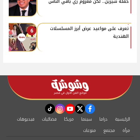
حفلة شيرين.. لكن معزوم زي باقي الناس
تعرف على مواعيد عرض أبرز المسلسلات
6
الهندية
instagram
tiktok
youtube
twitter
facebook
الرئيسية
دراما
سينما
مزيكا
فضائيات
فيديوهات
مرأة
مجتمع
منوعات