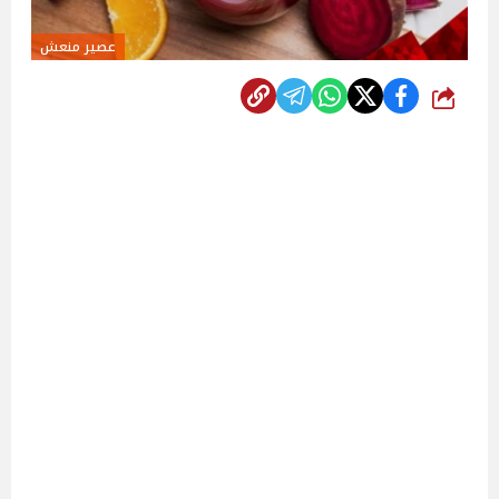
عصير منعش
شارك