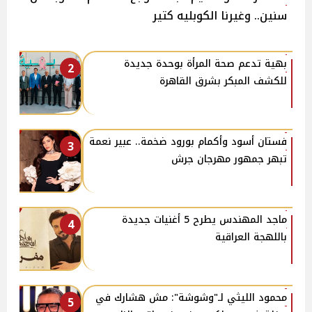
سنين.. وغيرنا الكوبليه كتير
بهية تدعم صحة المرأة بوحدة جديدة
2
للكشف المبكر بشرق القاهرة
فستان أسود وأكمام بورود ضخمة.. عبير نعمة
3
تبهر جمهور مهرجان جرش
ماجد المهندس يطرح 5 أغنيات جديدة
4
باللهجة العراقية
محمود الليثي لـ"وشوشة": مش هشارك في
5