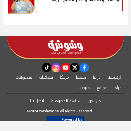
instagram
tiktok
youtube
twitter
facebook
الرئيسية
دراما
سينما
مزيكا
فضائيات
فيديوهات
مرأة
مجتمع
منوعات
من نحن
سياسة الخصوصية
اتصل بنا
©2024 washwasha All Rights Reserved.
Powered by