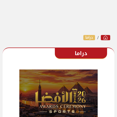
دراما
دراما