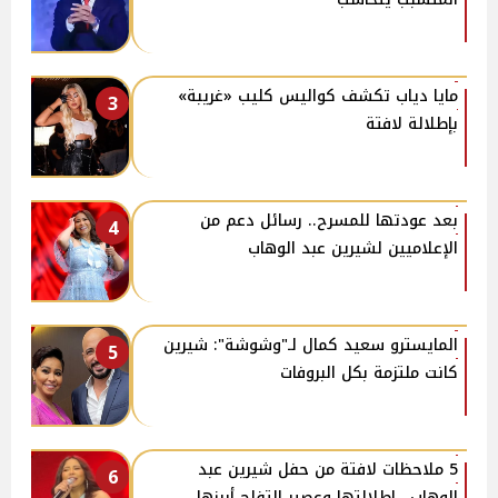
مايا دياب تكشف كواليس كليب «غريبة»
3
بإطلالة لافتة
بعد عودتها للمسرح.. رسائل دعم من
4
الإعلاميين لشيرين عبد الوهاب
المايسترو سعيد كمال لـ"وشوشة": شيرين
5
كانت ملتزمة بكل البروفات
5 ملاحظات لافتة من حفل شيرين عبد
6
الوهاب.. إطلالتها وعصير التفاح أبرزها