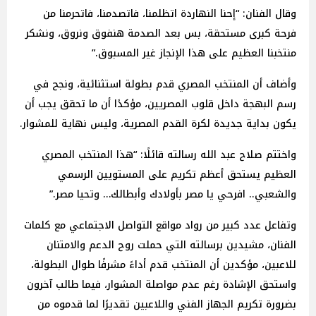
وقال الفنان: “إحنا النهاردة اتظلمنا، فاتصدمنا، فاتحرمنا من
فرحة كبرى مستحقة، بس بعد الصدمة هنفوق ونروق، ونشكر
منتخبنا العظيم على هذا الإنجاز غير المسبوق.”
وأضاف أن المنتخب المصري قدم بطولة استثنائية، ونجح في
رسم البهجة داخل قلوب المصريين، مؤكدًا أن ما تحقق يجب أن
يكون بداية جديدة لكرة القدم المصرية، وليس نهاية للمشوار.
واختتم صلاح عبد الله رسالته قائلًا: “هذا المنتخب المصري
العظيم يستحق أعظم تكريم على المستويين الرسمي
والشعبي.. افرحي يا مصر بأولادك وأبطالك… وتحيا مصر.”
وتفاعل عدد كبير من رواد مواقع التواصل الاجتماعي مع كلمات
الفنان، مشيدين برسالته التي حملت روح الدعم والامتنان
للاعبين، مؤكدين أن المنتخب قدم أداءً مشرفًا طوال البطولة،
واستحق الإشادة رغم عدم مواصلة المشوار، فيما طالب آخرون
بضرورة تكريم الجهاز الفني واللاعبين تقديرًا لما قدموه من