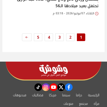
تحتفل بعيد ميلادها الـ56
الثلاثاء 07/يوليو/2026 - 03:18 م
5
4
3
2
1
instagram
tiktok
youtube
twitter
facebook
الرئيسية
دراما
سينما
مزيكا
فضائيات
فيديوهات
مرأة
مجتمع
منوعات