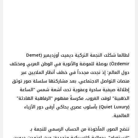
لطالما شكلت النجمة التركية ديميت أوزديمير (Demet
Özdemir) بوصلة للموضة والأنوية في الوطن العربي ومختلف
دول العالم؛ إذ نجحت مجدداً في خطف أنظار الملايين عبر
منصات التواصل الاجتماعي، بعد مشاركتها سلسلة صور توثق
إطلالة صيفية ساحرة وعفوية تحت أشعة شمس "الساعة
الذهبية" لوقت الغروب، مكرسةً مفهوم "الرفاهية الهادئة"
(Quiet Luxury) بأسلوب عصري يحاكي أرقى دور الأزياء
العالمية.
تنضح الصور، المأخوذة من الحساب الرسمي للنجمة بـ
"إنستغرام"، بجمالية كلاسيكية متجددة؛ حيث اعتمدت ديميت