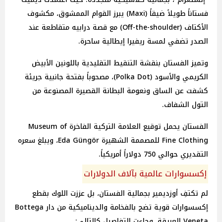
فستاناً طويلاً ضيقاً (Maxi) يبرز القوام الممشوق، مكشوف
الأكتاف (Off-the-shoulder) مع قصة درابيه متقاطعة عند
الصدر تضفي لمسة ريفيرا إيطالية ساحرة.
وتميز الفستان بنقشة التنقيط التقليدية باللونين الأبيض
الكريمي والأسود (Polka Dot)، مصحوباً بفتحة جانبية جريئة
كشفت عن الساق ونعومة البطانة القصيرة المصنوعة من
التول الشفاف.
الفستان يحمل توقيع العلامة التركية الفاخرة Museum of
Fine Clothing للمصممة الشهيرة Eda Güngör، ويبلغ سعره
التقديري حوالي 750 دولاراً أمريكياً.
إكسسوارات عالمية بآلاف الدولارات
لم تكتفِ أوزديمير بجمالية الفستان، بل عززت اللوك بقطع
إكسسوارات قوية تضج بالفخامة والديناميكية من دار Bottega
Veneta العريقة. وجاءت التفاصيل كالتالي: