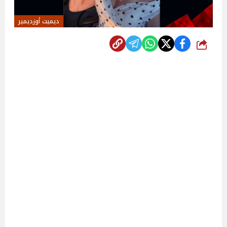
ديميت أوزديمير
شارك