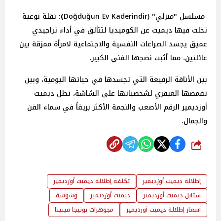
مسلسل
"
منزلي
"
(Doğduğun Ev
Kaderindir
):
نقلة نوعية
تخلت فيها ديميت عن الكوميديا لتتألق في أداء تراجيدي
عميق يجسد الصراعات النفسية والاجتماعية لامرأة ممزقة بين
عائلتين، مما أثبت نضجها الفني الكبير.
بين الأناقة الرفيعة التي تجسدها في حياتها اليومية، وبين
تقمصها العبقري لشخصياتها على الشاشة، تظل ديميت
أوزديمير الرقم الأصعب والنجمة الأكثر بريقاً في سماء الفن
والجمال.
شارك
إطلالة ديميت أوزديمير
تكلفة إطلالة ديميت أوزديمير
ستايل ديميت أوزديمير
ديميت أوزديمير
وشوشة
أسعار إطلالة ديميت أوزديمير
مجوهرات بوتيجا فينيتا