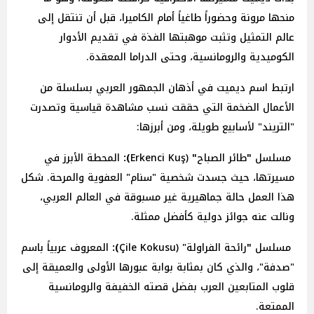
منحها مرونة وحضوراً طاغياً أمام الكاميرا، قبل أن تنتقل إلى
عالم التمثيل وتثبت موهبتها الفذة في تقديم الأدوار
الكوميدية والرومانسية، وحتى الدراما المعقدة.
ارتبط اسم ديميت في أذهان الجمهور العربي بسلسلة من
الأعمال الضخمة التي حققت نسب مشاهدة قياسية وتصدرت
"التريند" لأسابيع طويلة، ومن أبرزها:
مسلسل
"
طائر
الصباح
"
(Erkenci Kuş
):
المحطة الأبرز في
مسيرتها، حيث جسدت شخصية "سنام" العفوية والمرحة. شكل
هذا العمل حالة جماهيرية غير مسبوقة في العالم العربي،
ونالت عنه جوائز دولية كأفضل ممثلة.
مسلسل
"
رائحة
الفراولة" (Çile Kokusu
):
المعروف عربياً باسم
"صدفة"، والذي كان بمثابة بوابة عبورها الأولى والعميقة إلى
قلوب المتابعين العرب بفضل قصته الخفيفة والرومانسية
الممتعة.