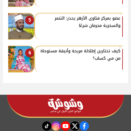
عضو بمركز فتاوى الأزهر يحذر: التنمر
5
والسخرية محرمان شرعًا
كيف تختارين إطلالة مريحة وأنيقة مستوحاة
6
من مي كساب؟
instagram
tiktok
youtube
twitter
facebook