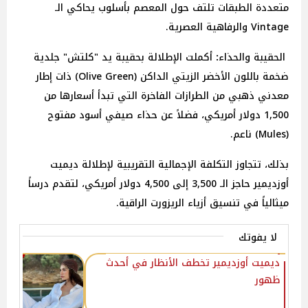
متعددة الطبقات تلتف حول المعصم بأسلوب يحاكي الـ
Vintage والرفاهية العصرية.
الحقيبة
والحذاء
:
أكملت الإطلالة بحقيبة يد "كلتش" جلدية
ضخمة باللون الأخضر الزيتي الداكن (Olive Green) ذات إطار
معدني ذهبي من الطرازات الفاخرة التي تبدأ أسعارها من
1,500
دولار
أمريكي، فضلاً عن حذاء صيفي أسود مفتوح
(Mules) ناعم.
بذلك، تتجاوز التكلفة الإجمالية التقريبية لإطلالة ديميت
أوزديمير حاجز الـ 3,500 إلى 4,500 دولار
أمريكي، لتقدم درساً
ميثالياً في تنسيق أزياء الريزورت الراقية.
لا يفوتك
ديميت أوزديمير تخطف الأنظار في أحدث
ظهور