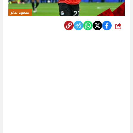
محمود صابر
شارك