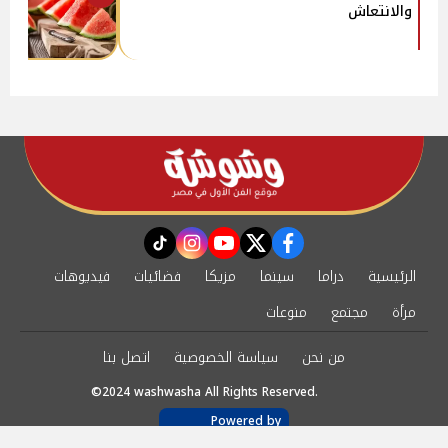
والانتعاش
instagram
tiktok
youtube
twitter
facebook
الرئيسية
دراما
سينما
مزيكا
فضائيات
فيديوهات
مرأة
مجتمع
منوعات
من نحن
سياسة الخصوصية
اتصل بنا
©2024 washwasha All Rights Reserved.
Powered by