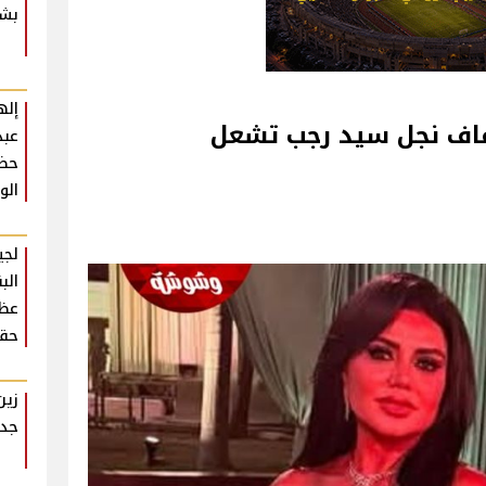
بشك
إله
فاف نجل سيد رجب تشعل
عبد
حضو
الو
لجي
الب
عظي
حقي
زين
جدي