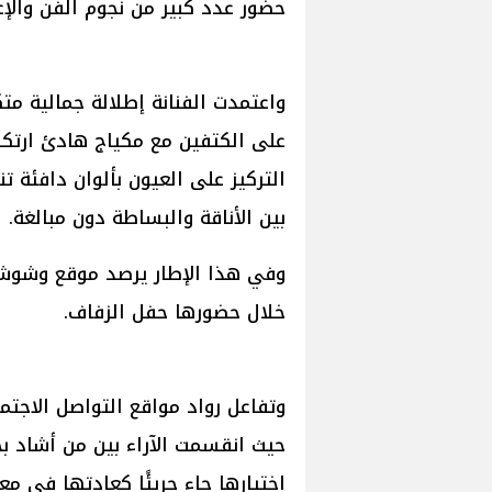
حضور عدد كبير من نجوم الفن والإع
واعتمدت الفنانة إطلالة جمالية مت
على الكتفين مع مكياج هادئ ارتكز
التركيز على العيون بألوان دافئة ت
بين الأناقة والبساطة دون مبالغة.
وفي هذا الإطار يرصد موقع وشوشة ت
خلال حضورها حفل الزفاف.
وتفاعل رواد مواقع التواصل الاجت
حيث انقسمت الآراء بين من أشاد بجا
اختيارها جاء جريئًا كعادتها في مع