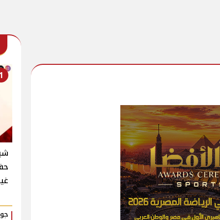
1
شير
حفل
غي
جوا