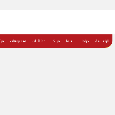
الرئيسية
دراما
سينما
مزيكا
فضائيات
فيديوهات
مرأ