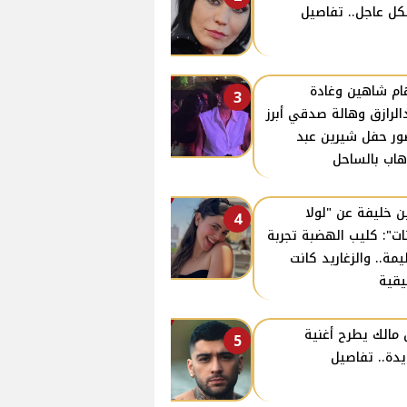
ل عاجل.. تفاصيل
ام شاهين وغادة
3
الرازق وهالة صدقي أبرز
ر حفل شيرين عبد
هاب بالساحل
ن خليفة عن "لولا
4
نات": كليب الهضبة تجربة
مة.. والزغاريد كانت
قية
 مالك يطرح أغنية
5
دة.. تفاصيل