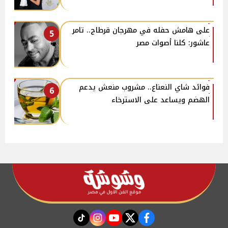
على هامش حفله في مهرجان قرطاج.. تامر
5
عاشور: كلنا أصوات مصر
فوائد شاي النعناع.. مشروب منعش يدعم
6
الهضم ويساعد على الاسترخاء
instagram
tiktok
youtube
twitter
facebook