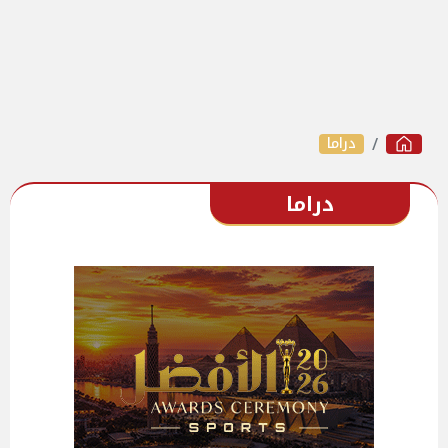
دراما
دراما