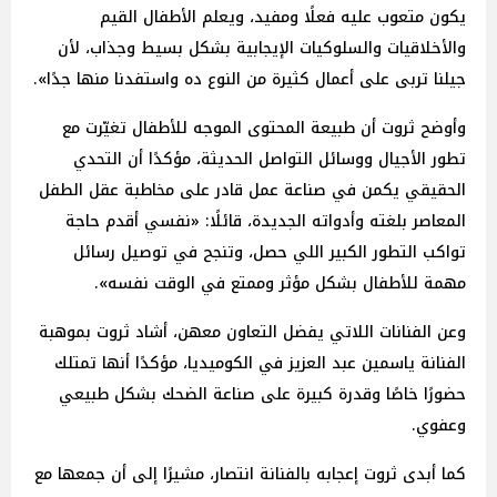
يكون متعوب عليه فعلًا ومفيد، ويعلم الأطفال القيم
والأخلاقيات والسلوكيات الإيجابية بشكل بسيط وجذاب، لأن
جيلنا تربى على أعمال كثيرة من النوع ده واستفدنا منها جدًا».
وأوضح ثروت أن طبيعة المحتوى الموجه للأطفال تغيّرت مع
تطور الأجيال ووسائل التواصل الحديثة، مؤكدًا أن التحدي
الحقيقي يكمن في صناعة عمل قادر على مخاطبة عقل الطفل
المعاصر بلغته وأدواته الجديدة، قائلًا: «نفسي أقدم حاجة
تواكب التطور الكبير اللي حصل، وتنجح في توصيل رسائل
مهمة للأطفال بشكل مؤثر وممتع في الوقت نفسه».
وعن الفنانات اللاتي يفضل التعاون معهن، أشاد ثروت بموهبة
الفنانة ياسمين عبد العزيز في الكوميديا، مؤكدًا أنها تمتلك
حضورًا خاصًا وقدرة كبيرة على صناعة الضحك بشكل طبيعي
وعفوي.
كما أبدى ثروت إعجابه بالفنانة انتصار، مشيرًا إلى أن جمعها مع