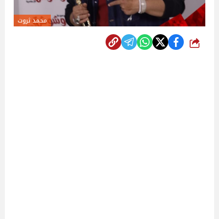
محمد ثروت
شارك