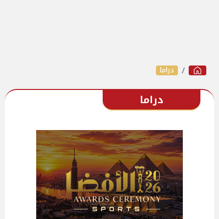
دراما
دراما