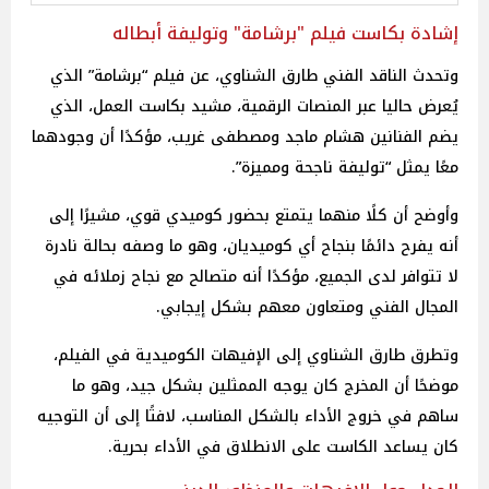
إشادة بكاست فيلم "برشامة" وتوليفة أبطاله
وتحدث الناقد الفني طارق الشناوي، عن فيلم “برشامة” الذي
يُعرض حاليا عبر المنصات الرقمية، مشيد بكاست العمل، الذي
يضم الفنانين هشام ماجد ومصطفى غريب، مؤكدًا أن وجودهما
معًا يمثل “توليفة ناجحة ومميزة”.
وأوضح أن كلًا منهما يتمتع بحضور كوميدي قوي، مشيرًا إلى
أنه يفرح دائمًا بنجاح أي كوميديان، وهو ما وصفه بحالة نادرة
لا تتوافر لدى الجميع، مؤكدًا أنه متصالح مع نجاح زملائه في
المجال الفني ومتعاون معهم بشكل إيجابي.
وتطرق طارق الشناوي إلى الإفيهات الكوميدية في الفيلم،
موضحًا أن المخرج كان يوجه الممثلين بشكل جيد، وهو ما
ساهم في خروج الأداء بالشكل المناسب، لافتًا إلى أن التوجيه
كان يساعد الكاست على الانطلاق في الأداء بحرية.