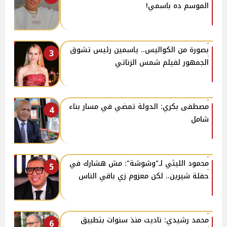
الموسم ده باسمي!
بصورة من الكواليس.. ياسمين رئيس تشوق
3
الجمهور لفيلم شمس الزناتي
مصطفى بكري: الدولة تمضي في مسار بناء
4
شامل
محمود الليثي لـ"وشوشة": مش هشارك في
5
حفلة شيرين.. لكن معزوم زي باقي الناس
محمد رشيدي: ناديت منذ سنوات بتطبيق
6