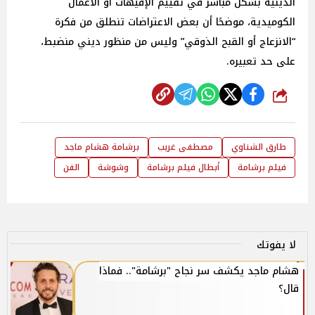
الدينية بشكل مباشر في تقييم الإفيهات أو الأعمال
الكوميدية، موضحًا أن بعض الاعتراضات تنطلق من فكرة
“الانزعاج أو القبح الذوقي” وليس من منظور ديني منضبط،
على حد تعبيره.
شارك
طارق الشناوي
مصطفى غريب
برشامة هشام ماجد
فيلم برشامة
أبطال فيلم برشامة
وشوشة
الفن
لا يفوتك
هشام ماجد يكشف سر نجاح "برشامة".. فماذا
قال؟