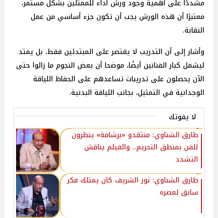
مشددًا على أهمية وجود ورش أداء للممثلين بشكل مستمر،
معتبرًا أن هذه الورش يجب أن تكون جزء أساسي من عمل
النقابة.
وأشار إلى أن التدريب لا يقتصر على المبتدئين فقط، بل يمتد
ليشمل كبار الفنانين أيضًا، موضحا أن بعض النجوم ما زالوا حتى
الآن يحصلون على تدريبات تساعدهم على الحفاظ اللياقة
الوجدانية في التمثيل، بجانب اللياقة البدنية.
لا يفوتك
طارق الشناوي: منتقدو «برشامة» ينظرون
للفن بمنطق التحريم.. والفيلم يناقش
التشدد
طارق الشناوي: نور الشريف كان يمتلك فكر
سابق لعصره