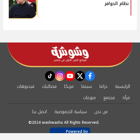
نظام الحوافز
instagram
tiktok
youtube
twitter
facebook
الرئيسية
دراما
سينما
مزيكا
فضائيات
فيديوهات
مرأة
مجتمع
منوعات
من نحن
سياسة الخصوصية
اتصل بنا
©2024 washwasha All Rights Reserved.
Powered by