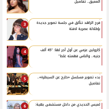
العميق.. تفاصيل
فرح الزاهد تتألق في جلسة تصوير جديدة
3
بإطلالة عصرية لافتة
كارولين عزمي عن أول أجر لها: "45 ألف
4
جنيه.. والناس فهمته غلط"
بدء تصوير مسلسل «خارج عن السيطرة»..
5
تفاصيل
لميس الحديدي من داخل مستشفى بهية:
6