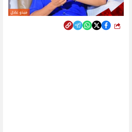
ميدو عادل
شارك