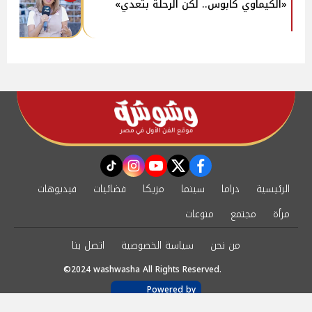
«الكيماوي كابوس.. لكن الرحلة بتعدي»
instagram
tiktok
youtube
twitter
facebook
الرئيسية
دراما
سينما
مزيكا
فضائيات
فيديوهات
مرأة
مجتمع
منوعات
من نحن
سياسة الخصوصية
اتصل بنا
©2024 washwasha All Rights Reserved.
Powered by