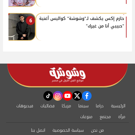
حازم إكس يكشف لـ"وشوشة" كواليس أغنية
6
"حبيبي أنا من غيرك"
instagram
tiktok
youtube
twitter
facebook
الرئيسية
دراما
سينما
مزيكا
فضائيات
فيديوهات
مرأة
مجتمع
منوعات
من نحن
سياسة الخصوصية
اتصل بنا