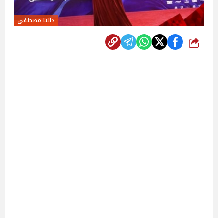
داليا مصطفى
شارك