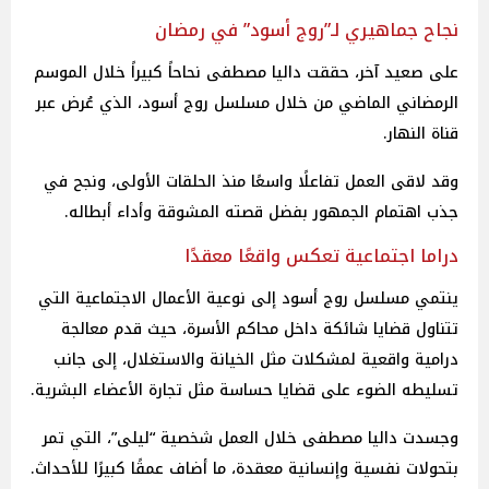
نجاح جماهيري لـ”روج أسود” في رمضان
على صعيد آخر، حققت داليا مصطفى نحاحاً كبيراً خلال الموسم
الرمضاني الماضي من خلال مسلسل روج أسود، الذي عُرض عبر
قناة النهار.
وقد لاقى العمل تفاعلًا واسعًا منذ الحلقات الأولى، ونجح في
جذب اهتمام الجمهور بفضل قصته المشوقة وأداء أبطاله.
دراما اجتماعية تعكس واقعًا معقدًا
ينتمي مسلسل روج أسود إلى نوعية الأعمال الاجتماعية التي
تتناول قضايا شائكة داخل محاكم الأسرة، حيث قدم معالجة
درامية واقعية لمشكلات مثل الخيانة والاستغلال، إلى جانب
تسليطه الضوء على قضايا حساسة مثل تجارة الأعضاء البشرية.
وجسدت داليا مصطفى خلال العمل شخصية “ليلى”، التي تمر
بتحولات نفسية وإنسانية معقدة، ما أضاف عمقًا كبيرًا للأحداث.