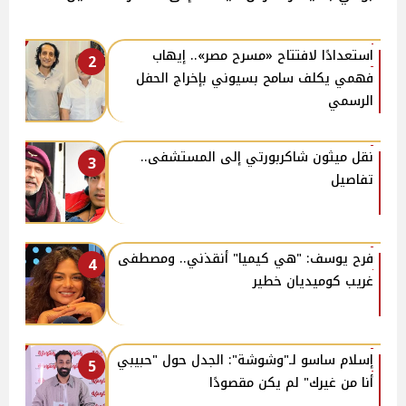
استعدادًا لافتتاح «مسرح مصر».. إيهاب
2
فهمي يكلف سامح بسيوني بإخراج الحفل
الرسمي
نقل ميثون شاكربورتي إلى المستشفى..
3
تفاصيل
فرح يوسف: "هي كيميا" أنقذني.. ومصطفى
4
غريب كوميديان خطير
إسلام ساسو لـ"وشوشة": الجدل حول "حبيبي
5
أنا من غيرك" لم يكن مقصودًا