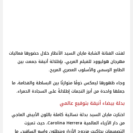
لفتت الفنانة الشابة مايان السيد الأنظار خلال حضورها فعاليات
مهرجان هوليوود للفيلم العربي، بإطلالة أنيقة جمعت بين
الطابع الرسمي والأسلوب العصري المريح.
وجاء ظهورها ليعكس ذوقًا متوازنًا بين البساطة والفخامة، ما
جعلها واحدة من أبرز النجمات إطلالةً على السجادة الحمراء.
بدلة بيضاء أنيقة بتوقيع عالمي
اختارت مايان السيد بدلة نسائية كاملة باللون الأبيض العاجي
من دار الأزياء العالمية Carolina Herrera، حيث تميزت
التصميمات بجاكيت مزدوج الأزرار وبنطلون واسع الساقين، ما