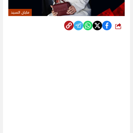
مايان السيد
شارك