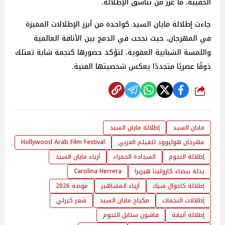
الحقيبة، ما عزز من تناسق الإطلالة.
جاءت إطلالة مايان السيد كواحدة من أبرز الإطلالات المميزة
في المهرجان، حيث نجحت في الدمج بين الأناقة العالمية
واللمسة الشبابية العفوية، لتؤكد حضورها كنجمة شابة تمتلك
ذوقًا عصريًا متجددًا يعكس شخصيتها الفنية.
شارك
مايان السيد
إطلالة مايان السيد
مهرجان هوليوود للفيلم العربي
Hollywood Arab Film Festival
إطلالة النجوم
السجادة الحمراء
أزياء مايان السيد
بدلة بيضاء كارولينا هيريرا
Carolina Herrera
إطلالة كاجوال شيك
أزياء المشاهير
موضة 2026
إطلالات النجمات
مكياج مايان السيد
شعر كيرلي
إطلالة أنيقة
فاشون ستايل النجوم