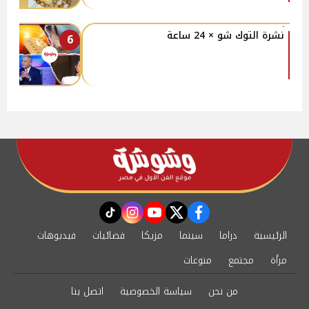
نشرة التوك شو × 24 ساعة
6
instagram
tiktok
youtube
twitter
facebook
الرئيسية
دراما
سينما
مزيكا
فضائيات
فيديوهات
مرأة
مجتمع
منوعات
من نحن
سياسة الخصوصية
اتصل بنا