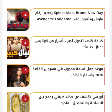
Spider-Man: Brand New Day يحطم أرقام
2
مارفل ويتفوق على Avengers: Endgame
خناقة كادت تتحول لضرب..أسرار من كواليس
3
"عيال حبيبة"
موعد حفل نسمة محجوب في مهرجان القلعة
4
2026 وأسعار التذاكر
لويفي تكشف عن حذاء صيفي يجمع بين
5
البساطة والتفاصيل الفاخرة