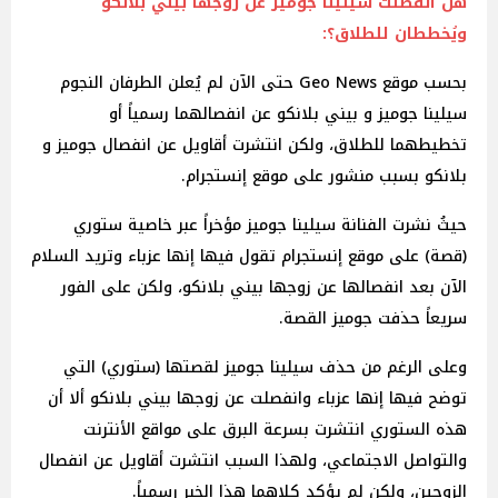
هل انفصلت سيلينا جوميز عن زوجها بيني بلانكو
ويُخططان للطلاق؟:
بحسب موقع Geo News حتى الآن لم يُعلن الطرفان النجوم
سيلينا جوميز و بيني بلانكو عن انفصالهما رسمياً أو
تخطيطهما للطلاق، ولكن انتشرت أقاويل عن انفصال جوميز و
بلانكو بسبب منشور على موقع إنستجرام.
حيثُ نشرت الفنانة سيلينا جوميز مؤخراً عبر خاصية ستوري
(قصة) على موقع إنستجرام تقول فيها إنها عزباء وتريد السلام
الآن بعد انفصالها عن زوجها بيني بلانكو، ولكن على الفور
سريعاً حذفت جوميز القصة.
وعلى الرغم من حذف سيلينا جوميز لقصتها (ستوري) التي
توضح فيها إنها عزباء وانفصلت عن زوجها بيني بلانكو ألا أن
هذه الستوري انتشرت بسرعة البرق على مواقع الأنترنت
والتواصل الاجتماعي، ولهذا السبب انتشرت أقاويل عن انفصال
الزوجين، ولكن لم يؤكد كلاهما هذا الخبر رسمياً.