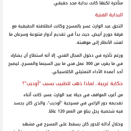
متأخرة لكنها كانت بداية مجد حقيقي.
البداية الفنية
التحق عبد الوارث عسر بالمسرح وكانت انطلاقته الحقيقية مع
فرقة جورج أبيض، حيث بدأ في تقديم أدوار متنوعة وسرعان ما
لفتت الأنظار إلى موهبته.
ورغم تأخره في دخول المجال الفني، إلا أنه استطاع أن يشارك
في ما يقرب من 300 عمل فني ما بين السينما والمسرح، ليصبح
أحد أعمدة الأداء التمثيلي الكلاسيكي.
حكاية غريبة.. لماذا ذهب للطبيب بسبب "أوديب"؟
من أغرب المواقف في حياة عبد الوارث عسر، كانت أثناء
تقديمه دور الراعي في مسرحية "أوديب"، والذي كان يجسد
فيه شخصية رجل يبلغ من العمر 120 عامًا.
وخلال أدائه للدور كان يسقط على المسرح في مشهد