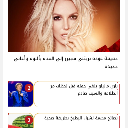
حقيقة عودة بريتني سبيرز إلى الغناء بألبوم وأغاني
جديدة
باري مانيلو يلغي حفله قبل لحظات من
2
انطلاقه والسبب صادم
نصائح مهمة لشراء البطيخ بطريقة صحية
3