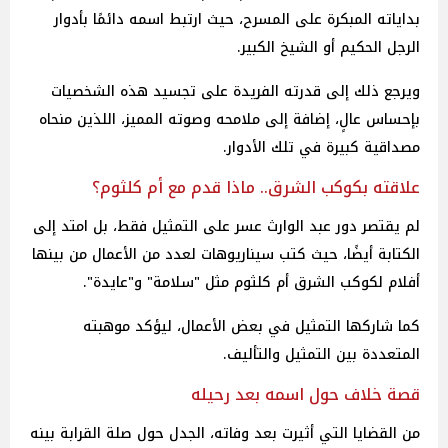
بداياته المبكرة على المسرح، حيث ارتبط اسمه دائمًا بأدوار
الرجل الحكيم أو الشيخ الكبير.
ويرجع ذلك إلى قدرته الفريدة على تجسيد هذه الشخصيات
بإحساس عالٍ، إضافة إلى ملامحه وصوته المميز، اللذين منحاه
مصداقية كبيرة في تلك الأدوار.
علاقته بكوكب الشرق.. ماذا قدم مع أم كلثوم؟
لم يقتصر دور عبد الوارث عسر على التمثيل فقط، بل امتد إلى
الكتابة أيضًا، حيث كتب سيناريوهات لعدد من الأعمال من بينها
أفلام لكوكب الشرق أم كلثوم مثل "سلامة" و"عايدة".
كما شاركها التمثيل في بعض الأعمال، ليؤكد موهبته
المتعددة بين التمثيل والتأليف.
قصة خلاف حول اسمه بعد رحيله
من القضايا التي أثيرت بعد وفاته، الجدل حول صلة القرابة بينه