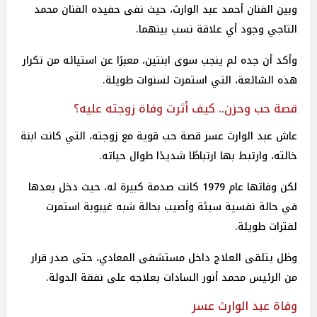
وبين الفنان أحمد عبد الوارث، حيث نفى حفيده الفنان محمد
التاجي وجود أي علاقة نسب بينهما.
وأكد أن جده لم ينجب سوى ابنتين، معبرًا عن استيائه من تكرار
هذه الشائعة، التي استمرت لسنوات طويلة.
قصة حب وحزن.. كيف أثرت وفاة زوجته عليه؟
عاش عبد الوارث عسر قصة حب قوية مع زوجته، التي كانت ابنة
خالته، وارتبط بها ارتباطًا شديدًا طوال حياته.
لكن وفاتها عام 1979 كانت صدمة كبيرة له، حيث دخل بعدها
في حالة نفسية سيئة وأصيب بحالة شبه غيبوبة استمرت
لفترات طويلة.
وظل يتلقى العلاج داخل مستشفى المعادي، حتى صدر قرار
من الرئيس محمد أنور السادات بعلاجه على نفقة الدولة.
وفاة عبد الوارث عسر